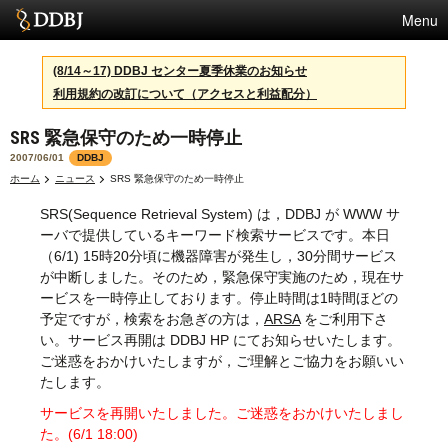
Menu
サービス
(8/14～17) DDBJ センター夏季休業のお知らせ
利用規約の改訂について（アクセスと利益配分）
スパコン
SRS 緊急保守のため一時停止
統計
2007/06/01
DDBJ
活動
ホーム
ニュース
SRS 緊急保守のため一時停止
SRS(Sequence Retrieval System) は，DDBJ が WWW サ
センターについて
ーバで提供しているキーワード検索サービスです。本日
（6/1) 15時20分頃に機器障害が発生し，30分間サービス
が中断しました。そのため，緊急保守実施のため，現在サ
利用規約
ービスを一時停止しております。停止時間は1時間ほどの
予定ですが，検索をお急ぎの方は，
ARSA
をご利用下さ
問合せ
い。サービス再開は DDBJ HP にてお知らせいたします。
ご迷惑をおかけいたしますが，ご理解とご協力をお願いい
English
たします。
サービスを再開いたしました。ご迷惑をおかけいたしまし
た。(6/1 18:00)