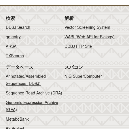
検索
解析
DDBJ Search
Vector Screening System
getentry
WABI (Web API for Biology)
ARSA
DDBJ FTP Site
TXSearch
データベース
スパコン
Annotated/Assembled
NIG SuperComputer
Sequences (DDBJ)
Sequence Read Archive (DRA)
Genomic Expression Archive
(GEA)
MetaboBank
BioProject