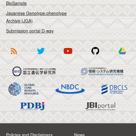
BioSample
Japanese Genotype-phenotype
Archive (JGA)
Submission portal D-way
Policies and Disclaimers
News