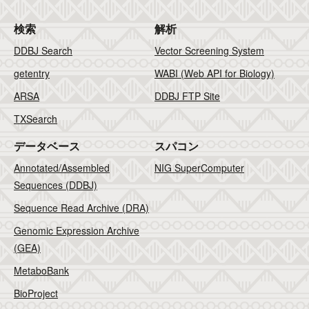
検索
解析
DDBJ Search
Vector Screening System
getentry
WABI (Web API for Biology)
ARSA
DDBJ FTP Site
TXSearch
データベース
スパコン
Annotated/Assembled
NIG SuperComputer
Sequences (DDBJ)
Sequence Read Archive (DRA)
Genomic Expression Archive
(GEA)
MetaboBank
BioProject