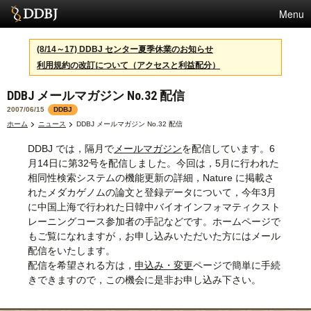
Menu
サービス
(8/14～17) DDBJ センター夏季休業のお知らせ
利用規約の改訂について（アクセスと利益配分）
スパコン
DDBJ メールマガジン No.32 配信
統計
2007/06/15
DDBJ
活動
ホーム
ニュース
DDBJ メールマガジン No.32 配信
DDBJ では，隔月で
メールマガジン
を配信しています。6
センターについて
月14日に第32号を配信しました。今回は，5月に行われた
相同性検索システムの機能更新の詳細，Nature に掲載さ
れたメダカゲノムの論文と登録データについて，今年3月
利用規約
に中国上海で行われた日韓中バイオインフォマティクスト
レーニングコース参加者の手記などです。ホームページで
問合せ
もご覧になれますが，お申し込みいただいた方にはメール
配信をいたします。
配信を希望される方は，
申込み・変更
ページで簡単に手続
きできますので，この機会に是非お申し込み下さい。