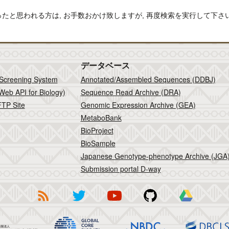
検索を行ったと思われる方は, お手数おかけ致しますが, 再度検索を実行して
。
データベース
 Screening System
Annotated/Assembled Sequences (DDBJ)
Web API for Biology)
Sequence Read Archive (DRA)
TP Site
Genomic Expression Archive (GEA)
MetaboBank
BioProject
BioSample
Japanese Genotype-phenotype Archive (JGA
Submission portal D-way