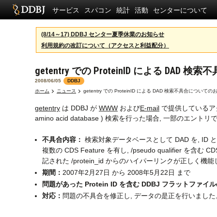
サービス
スパコン
統計
活動
センターについて
(8/14～17) DDBJ センター夏季休業のお知らせ
利用規約の改訂について（アクセスと利益配分）
getentry での ProteinID による D
2008/06/05
DDBJ
ホーム
ニュース
getentry での ProteinID による DAD 検索不具合につい
getentry
は DDBJ が
WWW
および
E-mail
で提供しているアクセ
amino acid database ) 検索を行った場合,
不具合内容：
検索対象データベースとして DAD を, ID
複数の CDS Feature を有し, /pseudo qualifier を含む CDS
記された /protein_id からのハイパーリンクが正しく機能
期間：
2007年2月27日 から 2008年5月22日 まで
問題があった Protein ID を含む DDBJ フラットフ
対応：
問題の不具合を修正し, データの是正を行いました