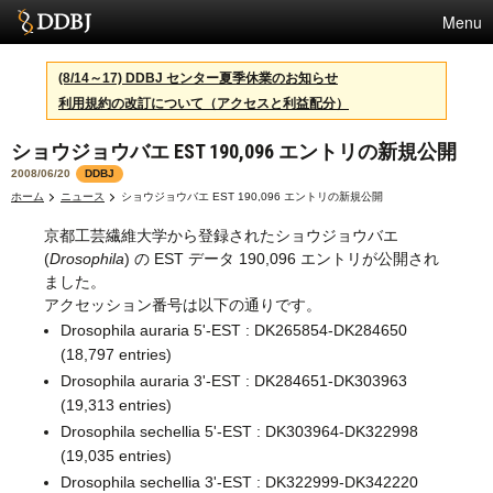
Menu
サービス
(8/14～17) DDBJ センター夏季休業のお知らせ
利用規約の改訂について（アクセスと利益配分）
スパコン
ショウジョウバエ EST 190,096 エントリの新規公開
統計
2008/06/20
DDBJ
活動
ホーム
ニュース
ショウジョウバエ EST 190,096 エントリの新規公開
京都工芸繊維大学から登録されたショウジョウバエ
センターについて
(
Drosophila
) の EST データ 190,096 エントリが公開され
ました。
アクセッション番号は以下の通りです。
利用規約
Drosophila auraria 5'-EST : DK265854-DK284650
(18,797 entries)
問合せ
Drosophila auraria 3'-EST : DK284651-DK303963
(19,313 entries)
English
Drosophila sechellia 5'-EST : DK303964-DK322998
(19,035 entries)
Drosophila sechellia 3'-EST : DK322999-DK342220