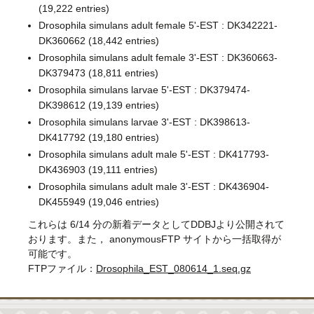
(19,222 entries)
Drosophila simulans adult female 5'-EST : DK342221-
DK360662 (18,442 entries)
Drosophila simulans adult female 3'-EST : DK360663-
DK379473 (18,811 entries)
Drosophila simulans larvae 5'-EST : DK379474-
DK398612 (19,139 entries)
Drosophila simulans larvae 3'-EST : DK398613-
DK417792 (19,180 entries)
Drosophila simulans adult male 5'-EST : DK417793-
DK436903 (19,111 entries)
Drosophila simulans adult male 3'-EST : DK436904-
DK455949 (19,046 entries)
これらは 6/14 分の新着データとしてDDBJより公開されて
おります。また，
anonymousFTP
サイトから一括取得が
可能です。
FTPファイル：
Drosophila_EST_080614_1.seq.gz