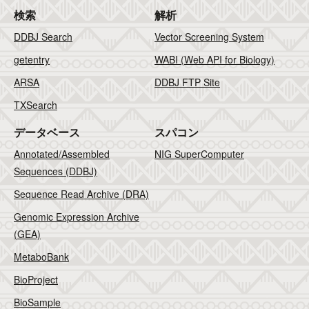
検索
解析
DDBJ Search
Vector Screening System
getentry
WABI (Web API for Biology)
ARSA
DDBJ FTP Site
TXSearch
データベース
スパコン
Annotated/Assembled
NIG SuperComputer
Sequences (DDBJ)
Sequence Read Archive (DRA)
Genomic Expression Archive
(GEA)
MetaboBank
BioProject
BioSample