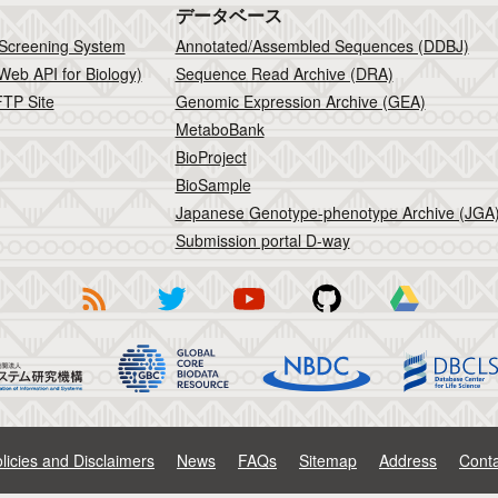
データベース
 Screening System
Annotated/Assembled Sequences (DDBJ)
Web API for Biology)
Sequence Read Archive (DRA)
TP Site
Genomic Expression Archive (GEA)
MetaboBank
BioProject
BioSample
Japanese Genotype-phenotype Archive (JGA
Submission portal D-way
licies and Disclaimers
News
FAQs
Sitemap
Address
Conta