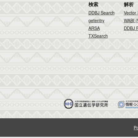
検索
解析
DDBJ Search
Vector
getentry
WABI (
ARSA
DDBJ F
TXSearch
Po