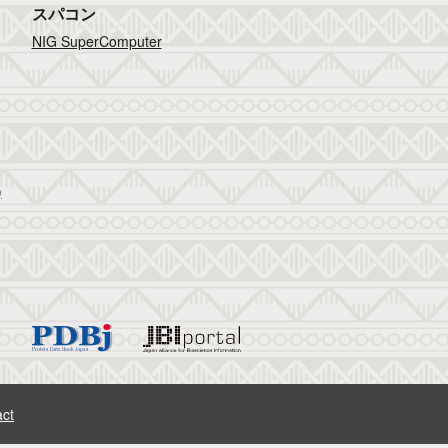
スパコン
NIG SuperComputer
)
ct