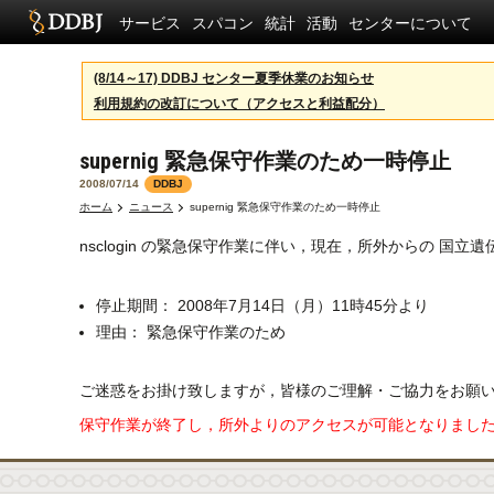
サービス
スパコン
統計
活動
センターについて
(8/14～17) DDBJ センター夏季休業のお知らせ
利用規約の改訂について（アクセスと利益配分）
supernig 緊急保守作業のため一時停止
2008/07/14
DDBJ
ホーム
ニュース
supernig 緊急保守作業のため一時停止
nsclogin の緊急保守作業に伴い，現在，所外からの 国
停止期間： 2008年7月14日（月）11時45分より
理由： 緊急保守作業のため
ご迷惑をお掛け致しますが，皆様のご理解・ご協力をお願
保守作業が終了し，所外よりのアクセスが可能となりました。作