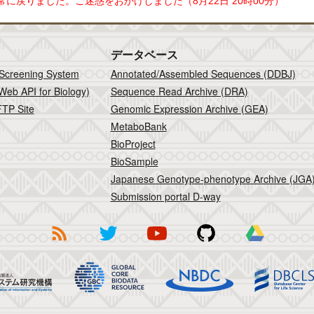
正常に戻りました。ご迷惑をおかけしました（8月22日 20時00分）
データベース
 Screening System
Annotated/Assembled Sequences (DDBJ)
Web API for Biology)
Sequence Read Archive (DRA)
TP Site
Genomic Expression Archive (GEA)
MetaboBank
BioProject
BioSample
Japanese Genotype-phenotype Archive (JGA
Submission portal D-way