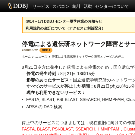
サービス
スパコン
統計
活動
センターについて
(8/14～17) DDBJ センター夏季休業のお知らせ
利用規約の改訂について（アクセスと利益配分）
停電による遺伝研ネットワーク障害とサ
2008/08/22
DDBJ
ホーム
ニュース
停電による遺伝研ネットワーク障害とサービスの停止
8月21日夕方に発生した落雷による停電のため，国立遺伝
停電の発生時刻：
8月21日 18時15分
影響のあったサービス：
国立遺伝学研究所のネットワー
すべてのサービスが停止した期間：
8月21日(木)18時15
現在も利用できないサービス：
FASTA, BLAST, PSI-BLAST, SSEARCH, HMMPFAM, Clus
ARSA の DAD 検索
停止中のサービスにつきましては，現在復旧に向けての作業中
FASTA, BLAST, PSI-BLAST, SSEARCH, HMMPFA