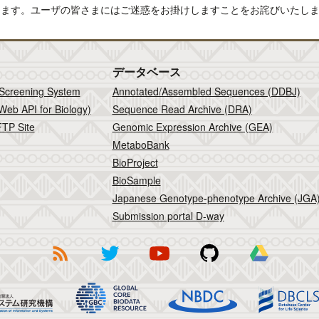
たします。ユーザの皆さまにはご迷惑をお掛けしますことをお詫びいたし
データベース
 Screening System
Annotated/Assembled Sequences (DDBJ)
Web API for Biology)
Sequence Read Archive (DRA)
TP Site
Genomic Expression Archive (GEA)
MetaboBank
BioProject
BioSample
Japanese Genotype-phenotype Archive (JGA
Submission portal D-way