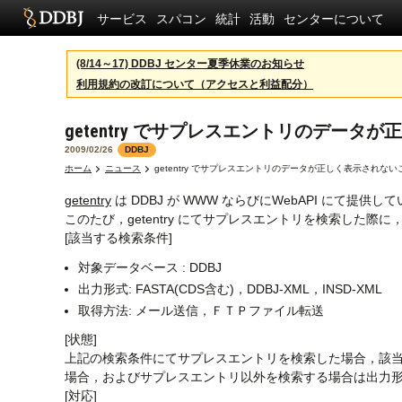
サービス
スパコン
統計
活動
センターについて
(8/14～17) DDBJ センター夏季休業のお知らせ
利用規約の改訂について（アクセスと利益配分）
getentry でサプレスエントリのデー
2009/02/26
DDBJ
ホーム
ニュース
getentry でサプレスエントリのデータが正しく表示され
getentry
は DDBJ が WWW ならびにWebAPI に
このたび，getentry にてサプレスエントリを検索し
[該当する検索条件]
対象データベース : DDBJ
出力形式: FASTA(CDS含む)，DDBJ-XML，INSD-XML
取得方法: メール送信，ＦＴＰファイル転送
[状態]
上記の検索条件にてサプレスエントリを検索した場合，該
場合，およびサプレスエントリ以外を検索する場合は出力
[対応]