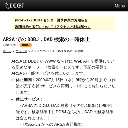
Menu
サービス
(8/14～17) DDBJ センター夏季休業のお知らせ
利用規約の改訂について（アクセスと利益配分）
スパコン
ARSA での DDBJ，DAD 検索の一時休止
統計
2009/07/08
DDBJ
活動
ホーム
ニュース
ARSA での DDBJ，DAD 検索の一時休止
ARSA
は DDBJ が WWW ならびに Web API で提供してい
センターについて
る高速なキーワード検索サービスです。下記の要領で
ARSA の一部サービスを休止いたします。
休止期間：
2009年7月15日（水）9時から20時まで （作
利用規約
業が完了次第 サービスを再開し，HP にてお知らせいた
します）
問合せ
休止サービス：
・
ARSA の DDBJ, DAD 検索（その他 18DB は利用可
English
能です。検索結果中にDDBJ ならびに DAD の検索結果
は含まれません。）
・
TXSearch からの ARSA 参照機能