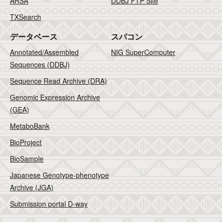
ARSA
DDBJ FTP Site
TXSearch
データベース
スパコン
Annotated/Assembled
NIG SuperComputer
Sequences (DDBJ)
Sequence Read Archive (DRA)
Genomic Expression Archive
(GEA)
MetaboBank
BioProject
BioSample
Japanese Genotype-phenotype
Archive (JGA)
Submission portal D-way