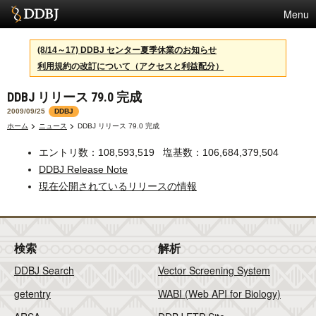
Menu
サービス
(8/14～17) DDBJ センター夏季休業のお知らせ
利用規約の改訂について（アクセスと利益配分）
スパコン
DDBJ リリース 79.0 完成
統計
2009/09/25
DDBJ
活動
ホーム
ニュース
DDBJ リリース 79.0 完成
センターについて
エントリ数：108,593,519 塩基数：106,684,379,504
DDBJ Release Note
現在公開されているリリースの情報
利用規約
問合せ
検索
解析
English
DDBJ Search
Vector Screening System
getentry
WABI (Web API for Biology)