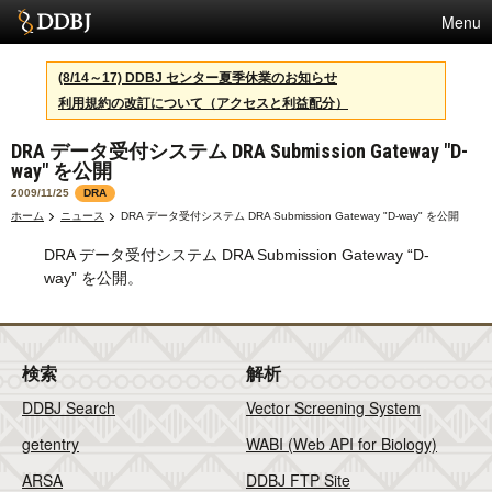
Menu
サービス
(8/14～17) DDBJ センター夏季休業のお知らせ
利用規約の改訂について（アクセスと利益配分）
スパコン
DRA データ受付システム DRA Submission Gateway "D-
統計
way" を公開
活動
2009/11/25
DRA
ホーム
ニュース
DRA データ受付システム DRA Submission Gateway "D-way" を公開
センターについて
DRA データ受付システム DRA Submission Gateway “D-
way” を公開。
利用規約
問合せ
検索
解析
DDBJ Search
Vector Screening System
English
getentry
WABI (Web API for Biology)
ARSA
DDBJ FTP Site