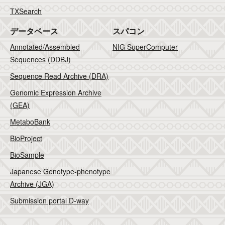
TXSearch
データベース
スパコン
Annotated/Assembled
NIG SuperComputer
Sequences (DDBJ)
Sequence Read Archive (DRA)
Genomic Expression Archive
(GEA)
MetaboBank
BioProject
BioSample
Japanese Genotype-phenotype
Archive (JGA)
Submission portal D-way