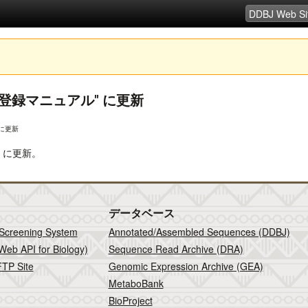
ータ登録マニュアル" に更新
 に更新
” に更新。
データベース
 Screening System
Annotated/Assembled Sequences (DDBJ)
Web API for Biology)
Sequence Read Archive (DRA)
TP Site
Genomic Expression Archive (GEA)
MetaboBank
BioProject