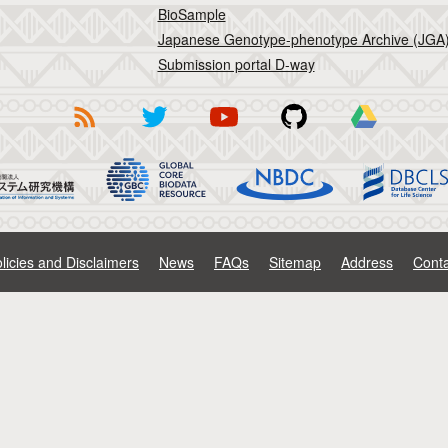
BioSample
Japanese Genotype-phenotype Archive (JGA
Submission portal D-way
licies and Disclaimers
News
FAQs
Sitemap
Address
Conta