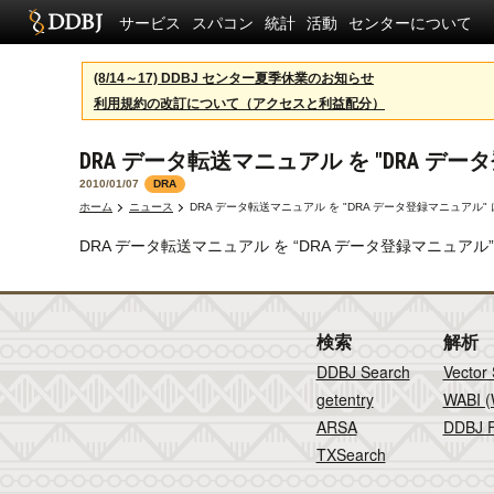
サービス
スパコン
統計
活動
センターについて
(8/14～17) DDBJ センター夏季休業のお知らせ
利用規約の改訂について（アクセスと利益配分）
DRA データ転送マニュアル を "DRA デ
2010/01/07
DRA
ホーム
ニュース
DRA データ転送マニュアル を "DRA データ登録マニュアル"
DRA データ転送マニュアル を “DRA データ登録マニュアル
検索
解析
DDBJ Search
Vector
getentry
WABI (
ARSA
DDBJ F
TXSearch