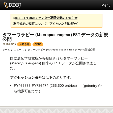
Menu
サービス
(8/14～17) DDBJ センター夏季休業のお知らせ
利用規約の改訂について（アクセスと利益配分）
スパコン
タマーワラビー (Macropus eugenii) EST データの新規
統計
公開
活動
2011/06/09
お知らせ
DDBJ
ホーム
ニュース
タマーワラビー (Macropus eugenii) EST データの新規公開
センターについて
国立遺伝学研究所から登録されたタマーワラビー
(
Macropus eugenii
) 由来の EST データが公開されまし
た。
利用規約
アクセッション番号
は以下の通りです。
問合せ
FY469875-FY736474 (266,600 entries) （
getentry
か
ら検索可能です）
English