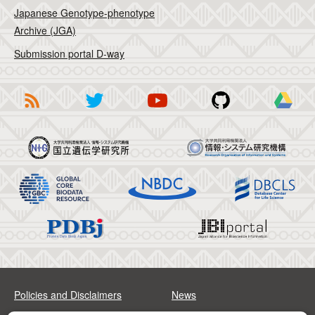
Japanese Genotype-phenotype
Archive (JGA)
Submission portal D-way
Policies and Disclaimers
News