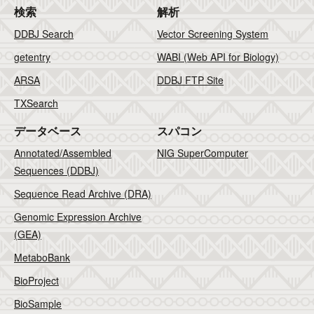
検索
解析
DDBJ Search
Vector Screening System
getentry
WABI (Web API for Biology)
ARSA
DDBJ FTP Site
TXSearch
データベース
スパコン
Annotated/Assembled
NIG SuperComputer
Sequences (DDBJ)
Sequence Read Archive (DRA)
Genomic Expression Archive
(GEA)
MetaboBank
BioProject
BioSample