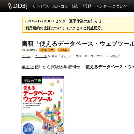
サービス
スパコン
統計
活動
センターについて
(8/14～17) DDBJ センター夏季休業のお知らせ
利用規約の改訂について（アクセスと利益配分）
書籍「使えるデータベース・ウェブツー
2011/09/13
お知らせ
DDBJ
ホーム
ニュース
書籍「使えるデータベース・ウェブツール」の紹介
羊土社
から実験医学増刊号 「
使えるデータベース・ウ