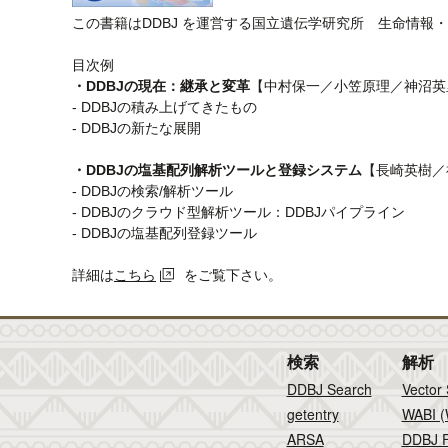
この書籍はDDBJ を運営する国立遺伝学研究所 生命情報・
目次例
・DDBJの現在：継承と変革
【中村保一／小笠原理／神沼英
- DDBJの積み上げてきたもの
- DDBJの新たな展開
・DDBJの塩基配列解析ツールと登録システム
【長崎英樹／
- DDBJの検索/解析ツール
- DDBJのクラウド型解析ツール：DDBJパイプライン
- DDBJの塩基配列登録ツール
詳細は
こちら
をご覧下さい。
検索
解析
DDBJ Search
Vector
getentry
WABI (
ARSA
DDBJ F