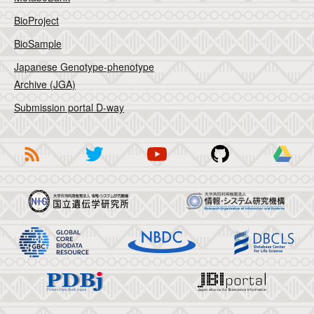
BioProject
BioSample
Japanese Genotype-phenotype
Archive (JGA)
Submission portal D-way