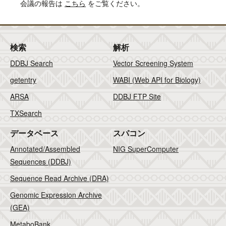
会議の報告は
こちら
をご覧ください。
検索
解析
DDBJ Search
Vector Screening System
getentry
WABI (Web API for Biology)
ARSA
DDBJ FTP Site
TXSearch
データベース
スパコン
Annotated/Assembled
NIG SuperComputer
Sequences (DDBJ)
Sequence Read Archive (DRA)
Genomic Expression Archive
(GEA)
MetaboBank