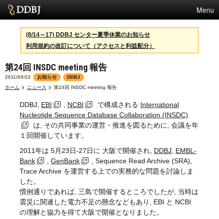
Menu
サービス
(8/14～17) DDBJ センター夏季休業のお知らせ
利用規約の改訂について（アクセスと利益配分）
スパコン
第24回 INSDC meeting 報告
統計
2011/09/22
お知らせ
DDBJ
活動
ホーム
ニュース
第24回 INSDC meeting 報告
DDBJ,
EBI
,
NCBI
で構成される
International
センターについて
Nucleotide Sequence Database Collaboration (INSDC)
は, その共同事業の運営・推進を図るために, 会議を年
１回開催しています。
利用規約
2011年は 5月23日-27日に 大阪で開催され,
DDBJ
,
EMBL-
Bank
,
GenBank
, Sequence Read Archive (SRA),
問合せ
Trace Archive を運営する上での実務的な問題を討論しま
した。
English
慣例通りであれば, 三島で開催するところでしたが, 当時は
震災に関連した電力不足の懸念などもあり, EBI と NCBI
の理解と協力を得て大阪で開催となりました。