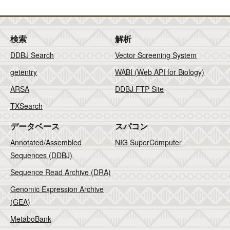
検索
解析
DDBJ Search
Vector Screening System
getentry
WABI (Web API for Biology)
ARSA
DDBJ FTP Site
TXSearch
データベース
スパコン
Annotated/Assembled
NIG SuperComputer
Sequences (DDBJ)
Sequence Read Archive (DRA)
Genomic Expression Archive
(GEA)
MetaboBank