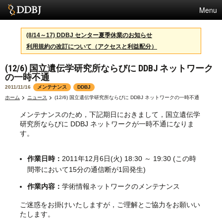
Menu
サービス
(8/14～17) DDBJ センター夏季休業のお知らせ
利用規約の改訂について（アクセスと利益配分）
スパコン
(12/6) 国立遺伝学研究所ならびに DDBJ ネットワーク
統計
の一時不通
活動
2011/11/16
メンテナンス
DDBJ
ホーム
ニュース
(12/6) 国立遺伝学研究所ならびに DDBJ ネットワークの一時不通
センターについて
メンテナンスのため，下記期日におきまして，国立遺伝学
研究所ならびに DDBJ ネットワークが一時不通になりま
す。
利用規約
作業日時：
2011年12月6日(火) 18:30 ～ 19:30 (この時
問合せ
間帯において15分の通信断が1回発生)
作業内容：
学術情報ネットワークのメンテナンス
English
ご迷惑をお掛けいたしますが，ご理解とご協力をお願いい
たします。