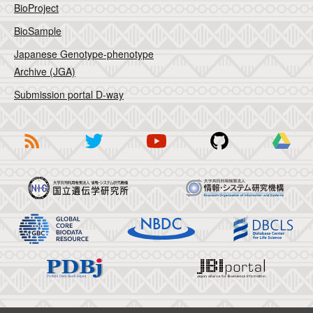
BioProject
BioSample
Japanese Genotype-phenotype
Archive (JGA)
Submission portal D-way