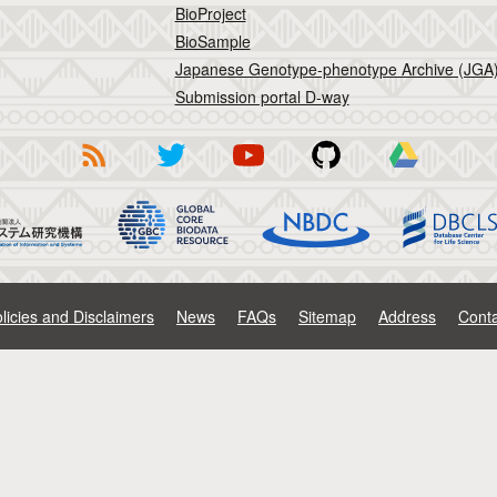
BioProject
BioSample
Japanese Genotype-phenotype Archive (JGA
Submission portal D-way
licies and Disclaimers
News
FAQs
Sitemap
Address
Conta