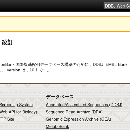
on 改訂
nk/GenBank 国際塩基配列データベース構築のために，DDBJ, EMBL-B
た。 Version は，10.1 です。
データベース
 Screening System
Annotated/Assembled Sequences (DDBJ)
Web API for Biology)
Sequence Read Archive (DRA)
TP Site
Genomic Expression Archive (GEA)
MetaboBank