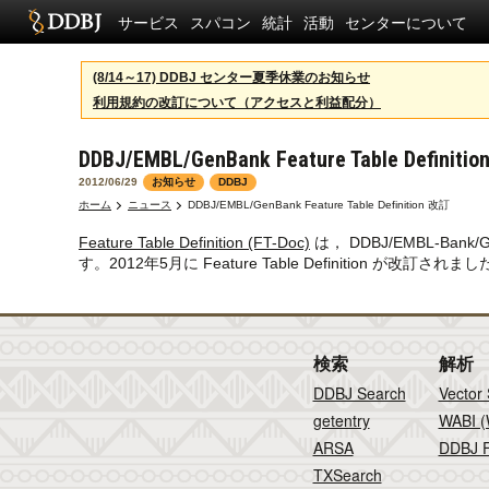
サービス
スパコン
統計
活動
センターについて
(8/14～17) DDBJ センター夏季休業のお知らせ
利用規約の改訂について（アクセスと利益配分）
DDBJ/EMBL/GenBank Feature Table Definiti
2012/06/29
お知らせ
DDBJ
ホーム
ニュース
DDBJ/EMBL/GenBank Feature Table Definition 改訂
Feature Table Definition (FT-Doc)
は， DDBJ/EMBL-Ba
す。2012年5月に Feature Table Definition が改訂されまし
検索
解析
DDBJ Search
Vector
getentry
WABI (
ARSA
DDBJ F
TXSearch