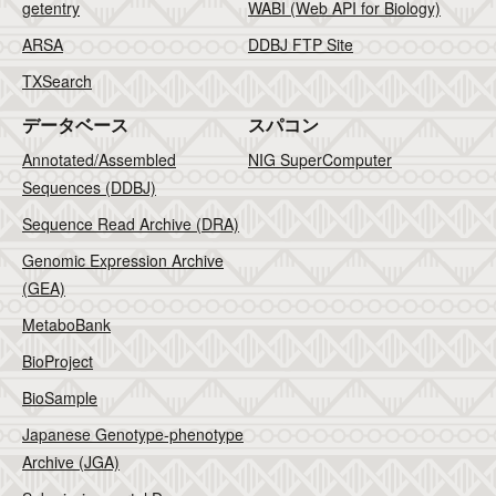
getentry
WABI (Web API for Biology)
ARSA
DDBJ FTP Site
TXSearch
データベース
スパコン
Annotated/Assembled
NIG SuperComputer
Sequences (DDBJ)
Sequence Read Archive (DRA)
Genomic Expression Archive
(GEA)
MetaboBank
BioProject
BioSample
Japanese Genotype-phenotype
Archive (JGA)