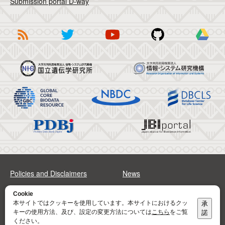
Submission portal D-way
Policies and Disclaimers
News
FAQs
Sitemap
Cookie
本サイトではクッキーを使用しています。本サイトにおけるクッ
承
キーの使用方法、及び、設定の変更方法については
こちら
をご覧
諾
Address
Contact
ください。