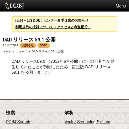
Menu
サービス
(8/14～17) DDBJ センター夏季休業のお知らせ
利用規約の改訂について（アクセスと利益配分）
スパコン
DAD リリース 59.1 公開
統計
2012/07/03
お知らせ
DDBJ
活動
ホーム
ニュース
DAD リリース 59.1 公開
DAD リリース59.0 （2012年6月公開）に一部不具合が発
センターについて
生していたことが判明したため，訂正版 DAD リリース
59.1 を公開しました。
利用規約
問合せ
English
検索
解析
DDBJ Search
Vector Screening System