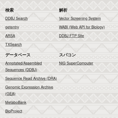
検索
解析
DDBJ Search
Vector Screening System
getentry
WABI (Web API for Biology)
ARSA
DDBJ FTP Site
TXSearch
データベース
スパコン
Annotated/Assembled
NIG SuperComputer
Sequences (DDBJ)
Sequence Read Archive (DRA)
Genomic Expression Archive
(GEA)
MetaboBank
BioProject