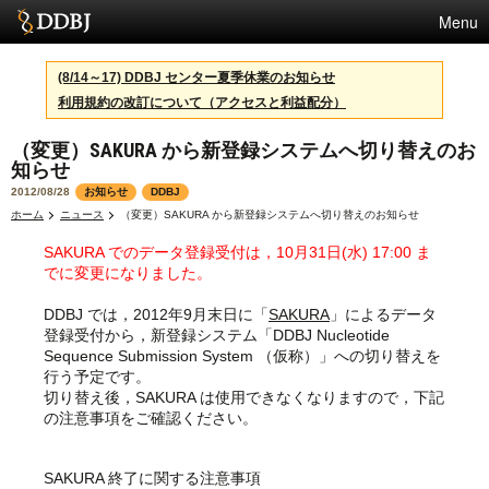
Menu
サービス
(8/14～17) DDBJ センター夏季休業のお知らせ
利用規約の改訂について（アクセスと利益配分）
スパコン
（変更）SAKURA から新登録システムへ切り替えのお
統計
知らせ
活動
2012/08/28
お知らせ
DDBJ
ホーム
ニュース
（変更）SAKURA から新登録システムへ切り替えのお知らせ
センターについて
SAKURA でのデータ登録受付は，10月31日(水) 17:00 ま
でに変更になりました。
DDBJ では，2012年9月末日に「
SAKURA
」によるデータ
利用規約
登録受付から，新登録システム「DDBJ Nucleotide
Sequence Submission System （仮称）」への切り替えを
問合せ
行う予定です。
切り替え後，SAKURA は使用できなくなりますので，下記
English
の注意事項をご確認ください。
SAKURA 終了に関する注意事項