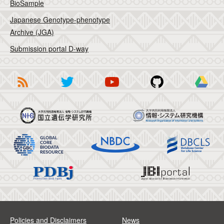
BioSample
Japanese Genotype-phenotype
Archive (JGA)
Submission portal D-way
Policies and Disclaimers
News