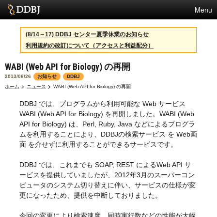
Menu
サービス
(8/14～17) DDBJ センター夏季休業のお知らせ
利用規約の改訂について（アクセスと利益配分）
スパコン
WABI (Web API for Biology) の再開
統計
2013/06/26
お知らせ
DDBJ
活動
ホーム
ニュース
WABI (Web API for Biology) の再開
DDBJ では、プログラムから利用可能な Web サービス
センターについて
WABI (Web API for Biology) を再開しました。WABI (Web
API for Biology) は、Perl, Ruby, Java などによるプログラ
ムを利用することにより、DDBJの検索サービス を Web画
利用規約
面 を介せずに利用することができるサービスです。
問合せ
DDBJ では、これまでも SOAP, REST によるWeb API サ
ービスを提供していましたが、2012年3月のスーパーコン
ピュータのシステム切り替えに伴い、サービスの仕様が変
更になったため、提供を中断しておりました。
今回の変更により検索速度、同時実行数などの性能が大幅