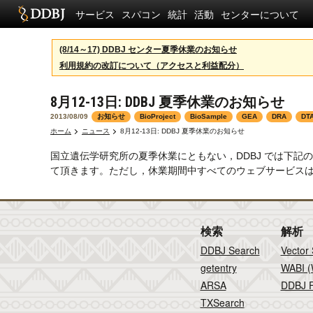
サービス
スパコン
統計
活動
センターについて
(8/14～17) DDBJ センター夏季休業のお知らせ
利用規約の改訂について（アクセスと利益配分）
8月12-13日: DDBJ 夏季休業のお知らせ
2013/08/09
お知らせ
BioProject
BioSample
GEA
DRA
DT
ホーム
ニュース
8月12-13日: DDBJ 夏季休業のお知らせ
国立遺伝学研究所の夏季休業にともない，DDBJ では下
て頂きます。ただし，休業期間中すべてのウェブサービス
検索
解析
DDBJ Search
Vector
getentry
WABI (
ARSA
DDBJ F
TXSearch