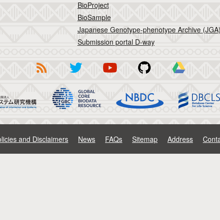
BioProject
BioSample
Japanese Genotype-phenotype Archive (JGA
Submission portal D-way
licies and Disclaimers
News
FAQs
Sitemap
Address
Conta