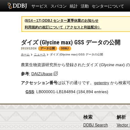
サービス
スパコン
統計
活動
センターについて
(8/14～17) DDBJ センター夏季休業のお知らせ
利用規約の改訂について（アクセスと利益配分）
ダイズ (Glycine max) GSS データの公開
2013/12/24
データ公開
DDBJ
ホーム
ニュース
ダイズ (Glycine max) GSS データの公開
農業生物資源研究所から登録されたダイズ (
Glycine max
) 
参考
;
DAIZUbase
アクセッション番号
は以下の通りです。
getentry
から検索
GSS
: LB000001-LB184894 (184,894 entries)
検索
解析
DDBJ Search
Vector