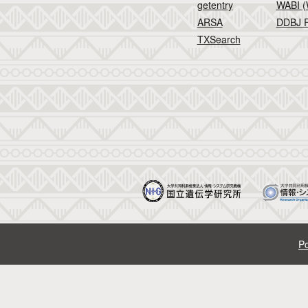
getentry
WABI (
ARSA
DDBJ F
TXSearch
Po