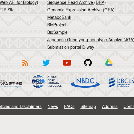
Web API for Biology)
Sequence Read Archive (DRA)
TP Site
Genomic Expression Archive (GEA)
MetaboBank
BioProject
BioSample
Japanese Genotype-phenotype Archive (JGA
Submission portal D-way
licies and Disclaimers
News
FAQs
Sitemap
Address
Conta