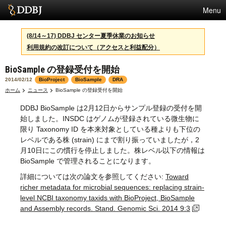
Menu
サービス
(8/14～17) DDBJ センター夏季休業のお知らせ
利用規約の改訂について（アクセスと利益配分）
スパコン
BioSample の登録受付を開始
統計
2014/02/12
BioProject
BioSample
DRA
活動
ホーム
ニュース
BioSample の登録受付を開始
DDBJ BioSample は2月12日からサンプル登録の受付を開
センターについて
始しました。INSDC はゲノムが登録されている微生物に
限り Taxonomy ID を本来対象としている種よりも下位の
レベルである株 (strain) にまで割り振っていましたが，2
利用規約
月10日にこの慣行を停止しました。株レベル以下の情報は
BioSample で管理されることになります。
問合せ
詳細については次の論文を参照してください:
Toward
richer metadata for microbial sequences: replacing strain-
English
level NCBI taxonomy taxids with BioProject, BioSample
and Assembly records. Stand. Genomic Sci. 2014 9:3