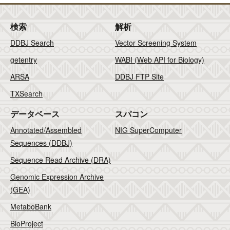
検索
解析
DDBJ Search
Vector Screening System
getentry
WABI (Web API for Biology)
ARSA
DDBJ FTP Site
TXSearch
データベース
スパコン
Annotated/Assembled
NIG SuperComputer
Sequences (DDBJ)
Sequence Read Archive (DRA)
Genomic Expression Archive
(GEA)
MetaboBank
BioProject