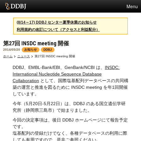
Menu
サービス
(8/14～17) DDBJ センター夏季休業のお知らせ
利用規約の改訂について（アクセスと利益配分）
スパコン
第27回 INSDC meeting 開催
統計
2014/05/20
お知らせ
DDBJ
活動
ホーム
ニュース
第27回 INSDC meeting 開催
DDBJ、EMBL-Bank/EBI、GenBank/NCBI は、
INSDC:
センターについて
International Nucleotide Sequence Database
Collaboration
として、国際塩基配列データベースの共同構
築の運営と推進を図るために INSDC meeting を年1回開催
利用規約
しています。
今年（5月20日-5月22日）は、DDBJ のある国立遺伝学研
問合せ
究所（静岡県三島市）で始まりました。
English
今回の決定事項は、後日 DDBJ ホームページにて報告予定
です。
塩基配列の登録だけでなく、各種データベースの利用に際
しても有用ですので、是非ご参照ください。