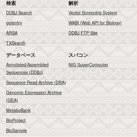
検索
解析
DDBJ Search
Vector Screening System
getentry
WABI (Web API for Biology)
ARSA
DDBJ FTP Site
TXSearch
データベース
スパコン
Annotated/Assembled
NIG SuperComputer
Sequences (DDBJ)
Sequence Read Archive (DRA)
Genomic Expression Archive
(GEA)
MetaboBank
BioProject
BioSample