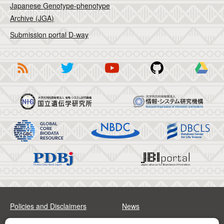
Japanese Genotype-phenotype
Archive (JGA)
Submission portal D-way
Policies and Disclaimers
News