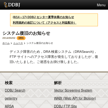
Menu
サービス
(8/14～17) DDBJ センター夏季休業のお知らせ
利用規約の改訂について（アクセスと利益配分）
スパコン
システム復旧のお知らせ
統計
2014/06/02
DRA
活動
ホーム
ニュース
システム復旧のお知らせ
ディスク障害のため，DRA 検索システム（DRASearch)，
センターについて
FTP サイトへのアクセス障害が発生しておりましたが，復
旧いたしました。ご迷惑をお掛け致しました。
利用規約
問合せ
検索
解析
DDBJ Search
Vector Screening System
English
getentry
WABI (Web API for Biology)
ARSA
DDBJ FTP Site