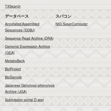
TXSearch
データベース
スパコン
Annotated/Assembled
NIG SuperComputer
Sequences (DDBJ)
Sequence Read Archive (DRA)
Genomic Expression Archive
(GEA)
MetaboBank
BioProject
BioSample
Japanese Genotype-phenotype
Archive (JGA)
Submission portal D-way