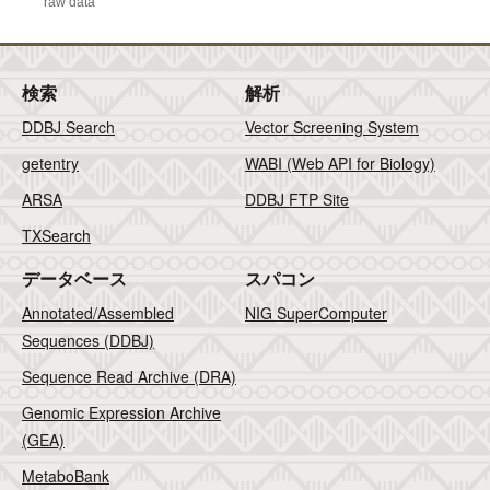
raw data
検索
解析
DDBJ Search
Vector Screening System
getentry
WABI (Web API for Biology)
ARSA
DDBJ FTP Site
TXSearch
データベース
スパコン
Annotated/Assembled
NIG SuperComputer
Sequences (DDBJ)
Sequence Read Archive (DRA)
Genomic Expression Archive
(GEA)
MetaboBank