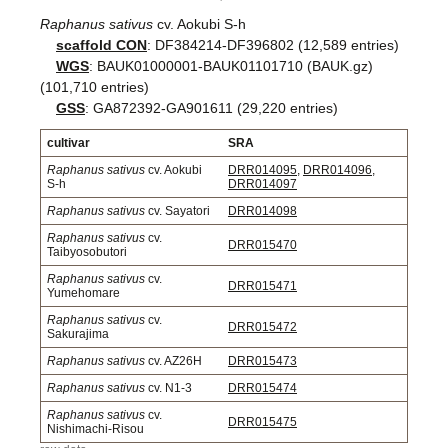
Raphanus sativus
cv. Aokubi S-h
scaffold CON
: DF384214-DF396802 (12,589 entries)
WGS
: BAUK01000001-BAUK01101710 (BAUK.gz)
(101,710 entries)
GSS
: GA872392-GA901611 (29,220 entries)
cultivar
SRA
Raphanus sativus
cv. Aokubi
DRR014095
,
DRR014096
,
S-h
DRR014097
Raphanus sativus
cv. Sayatori
DRR014098
Raphanus sativus
cv.
DRR015470
Taibyosobutori
Raphanus sativus
cv.
DRR015471
Yumehomare
Raphanus sativus
cv.
DRR015472
Sakurajima
Raphanus sativus
cv. AZ26H
DRR015473
Raphanus sativus
cv. N1-3
DRR015474
Raphanus sativus
cv.
DRR015475
Nishimachi-Risou