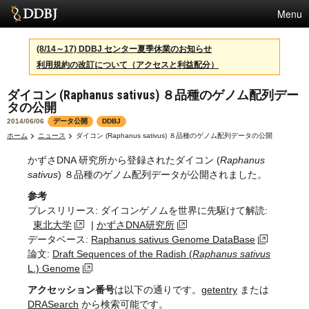
Menu
サービス
(8/14～17) DDBJ センター夏季休業のお知らせ
利用規約の改訂について（アクセスと利益配分）
スパコン
ダイコン (Raphanus sativus) ８品種のゲノム配列デー
統計
タの公開
活動
2014/06/06
データ公開
DDBJ
ホーム
ニュース
ダイコン (Raphanus sativus) ８品種のゲノム配列データの公開
センターについて
かずさDNA 研究所から登録されたダイコン (
Raphanus
sativus
) ８品種のゲノム配列データが公開されました。
参考
利用規約
プレスリリース: ダイコンゲノムを世界に先駆けて解読:
東北大学
|
かずさDNA研究所
問合せ
データベース:
Raphanus sativus Genome DataBase
論文:
Draft Sequences of the Radish (
Raphanus sativus
English
L.) Genome
アクセッション番号
は以下の通りです。
getentry
または
DRASearch
から検索可能です。