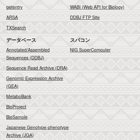
getentry
WABI (Web API for Biology)
ARSA
DDBJ FTP Site
TXSearch
データベース
スパコン
Annotated/Assembled
NIG SuperComputer
Sequences (DDBJ)
Sequence Read Archive (DRA)
Genomic Expression Archive
(GEA)
MetaboBank
BioProject
BioSample
Japanese Genotype-phenotype
Archive (JGA)