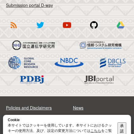
Submission portal D-way
Policies and Disclaimers
News
FAQs
Sitemap
Cookie
本サイトではクッキーを使用しています。本サイトにおけるクッ
承
キーの使用方法、及び、設定の変更方法については
こちら
をご覧
諾
Address
Contact