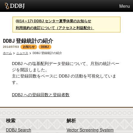
Menu
サービス
(8/14～17) DDBJ センター夏季休業のお知らせ
利用規約の改訂について（アクセスと利益配分）
スパコン
DDBJ 登録統計の紹介
統計
2014/07/03
お知らせ
DDBJ
活動
ホーム
ニュース
DDBJ 登録統計の紹介
DDBJ への塩基配列データ登録について、月別の統計ペー
センターについて
ジを開設しました。
主に登録回数をベースに DDBJ の活動を可視化していま
す。
利用規約
DDBJ への登録回数と登録者数
問合せ
English
検索
解析
DDBJ Search
Vector Screening System