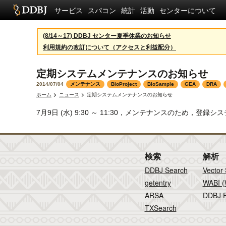
サービス
スパコン
統計
活動
センターについて
(8/14～17) DDBJ センター夏季休業のお知らせ
利用規約の改訂について（アクセスと利益配分）
定期システムメンテナンスのお知らせ
2014/07/04
メンテナンス
BioProject
BioSample
GEA
DRA
ホーム
ニュース
定期システムメンテナンスのお知らせ
7月9日 (水) 9:30 ～ 11:30，メンテナンスのため，登録システム（
検索
解析
DDBJ Search
Vector
getentry
WABI (
ARSA
DDBJ F
TXSearch