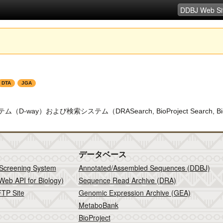
DTA
JGA
D-way）および検索システム（DRASearch, BioProject Search, 
データベース
 Screening System
Annotated/Assembled Sequences (DDBJ)
Web API for Biology)
Sequence Read Archive (DRA)
TP Site
Genomic Expression Archive (GEA)
MetaboBank
BioProject