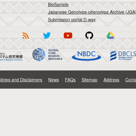
BioSample
Japanese Genotype-phenotype Archive (JGA
Submission portal D-way
licies and Disclaimers
News
FAQs
Sitemap
Address
Conta