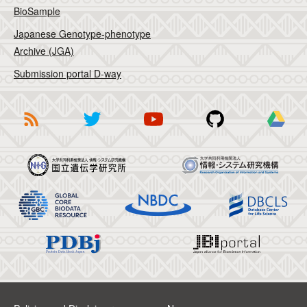
BioSample
Japanese Genotype-phenotype
Archive (JGA)
Submission portal D-way