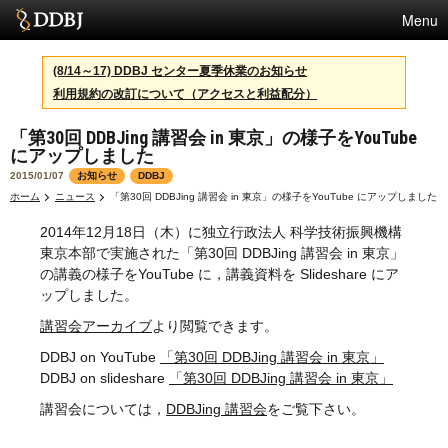
Menu
サービス
(8/14～17) DDBJ センター夏季休業のお知らせ
利用規約の改訂について（アクセスと利益配分）
スパコン
「第30回 DDBJing 講習会 in 東京」の様子をYouTube
統計
にアップしました
活動
2015/01/07
お知らせ
DDBJ
ホーム
ニュース
「第30回 DDBJing 講習会 in 東京」の様子をYouTube にアップしました
センターについて
2014年12月18日（木）に独立行政法人 科学技術振興機構
東京本部で実施された「第30回 DDBJing 講習会 in 東京」
の講義の様子をYouTube に，講義資料を Slideshare にア
利用規約
ップしました。
講習会アーカイブ
より閲覧できます。
問合せ
DDBJ on YouTube
「第30回 DDBJing 講習会 in 東京」
DDBJ on slideshare
「第30回 DDBJing 講習会 in 東京」
講習会については，
DDBJing 講習会
をご覧下さい。