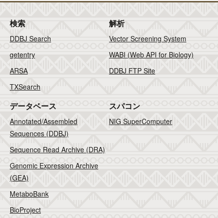
検索
解析
DDBJ Search
Vector Screening System
getentry
WABI (Web API for Biology)
ARSA
DDBJ FTP Site
TXSearch
データベース
スパコン
Annotated/Assembled
NIG SuperComputer
Sequences (DDBJ)
Sequence Read Archive (DRA)
Genomic Expression Archive
(GEA)
MetaboBank
BioProject