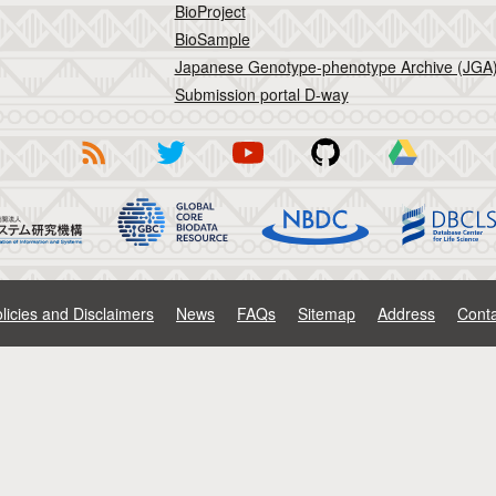
BioProject
BioSample
Japanese Genotype-phenotype Archive (JGA
Submission portal D-way
licies and Disclaimers
News
FAQs
Sitemap
Address
Conta