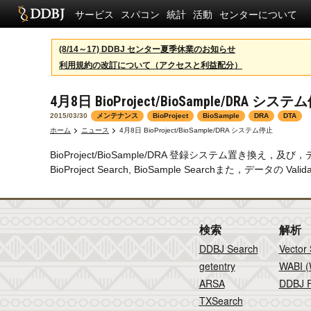
サービス
スパコン
統計
活動
センターについて
(8/14～17) DDBJ センター夏季休業のお知らせ
利用規約の改訂について（アクセスと利益配分）
4月8日 BioProject/BioSample/DRA シス
2015/03/30
メンテナンス
BioProject
BioSample
DRA
DTA
ホーム
ニュース
4月8日 BioProject/BioSample/DRA システム停止
BioProject/BioSample/DRA 登録システム置き換え，及
BioProject Search, BioSample Searchまた，データの Va
検索
解析
DDBJ Search
Vector
getentry
WABI (
ARSA
DDBJ F
TXSearch