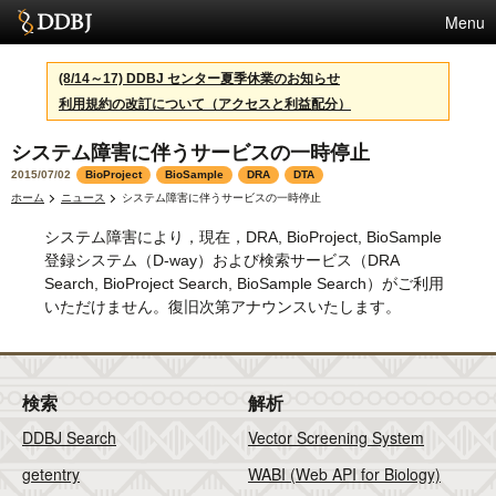
Menu
サービス
(8/14～17) DDBJ センター夏季休業のお知らせ
利用規約の改訂について（アクセスと利益配分）
スパコン
システム障害に伴うサービスの一時停止
統計
2015/07/02
BioProject
BioSample
DRA
DTA
活動
ホーム
ニュース
システム障害に伴うサービスの一時停止
システム障害により，現在，DRA, BioProject, BioSample
センターについて
登録システム（D-way）および検索サービス（DRA
Search, BioProject Search, BioSample Search）がご利用
いただけません。復旧次第アナウンスいたします。
利用規約
問合せ
検索
解析
English
DDBJ Search
Vector Screening System
getentry
WABI (Web API for Biology)