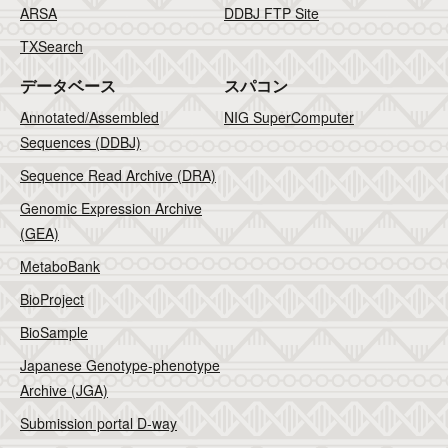
ARSA
DDBJ FTP Site
TXSearch
データベース
スパコン
Annotated/Assembled
NIG SuperComputer
Sequences (DDBJ)
Sequence Read Archive (DRA)
Genomic Expression Archive
(GEA)
MetaboBank
BioProject
BioSample
Japanese Genotype-phenotype
Archive (JGA)
Submission portal D-way