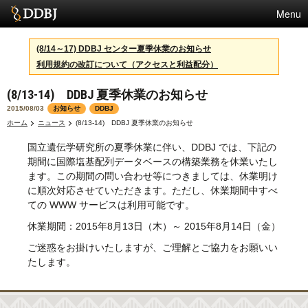
Menu
サービス
(8/14～17) DDBJ センター夏季休業のお知らせ
利用規約の改訂について（アクセスと利益配分）
スパコン
(8/13-14) DDBJ 夏季休業のお知らせ
統計
2015/08/03
お知らせ
DDBJ
活動
ホーム
ニュース
(8/13-14) DDBJ 夏季休業のお知らせ
国立遺伝学研究所の夏季休業に伴い、DDBJ では、下記の
センターについて
期間に国際塩基配列データベースの構築業務を休業いたし
ます。この期間の問い合わせ等につきましては、休業明け
に順次対応させていただきます。ただし、休業期間中すべ
利用規約
ての WWW サービスは利用可能です。
休業期間：2015年8月13日（木）～ 2015年8月14日（金）
問合せ
ご迷惑をお掛けいたしますが、ご理解とご協力をお願いい
English
たします。