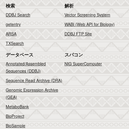
検索
解析
DDBJ Search
Vector Screening System
getentry
WABI (Web API for Biology)
ARSA
DDBJ FTP Site
TXSearch
データベース
スパコン
Annotated/Assembled
NIG SuperComputer
Sequences (DDBJ)
Sequence Read Archive (DRA)
Genomic Expression Archive
(GEA)
MetaboBank
BioProject
BioSample