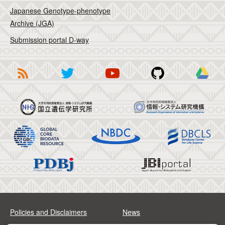
Japanese Genotype-phenotype
Archive (JGA)
Submission portal D-way
Policies and Disclaimers
News