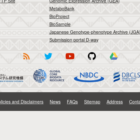
TP Site
Genomic Expression Archive (GEA)
MetaboBank
BioProject
BioSample
Japanese Genotype-phenotype Archive (JGA
Submission portal D-way
licies and Disclaimers
News
FAQs
Sitemap
Address
Conta