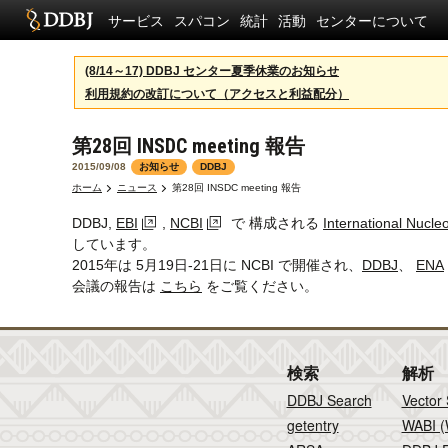
サービス
スパコン
統計
活動
センターについて
(8/14～17) DDBJ センター夏季休業のお知らせ
利用規約の改訂について（アクセスと利益配分）
第28回 INSDC meeting 報告
2015/09/08
お知らせ
DDBJ
ホーム
ニュース
第28回 INSDC meeting 報告
DDBJ,
EBI
,
NCBI
で 構成される
International Nucl
しています。
2015年は 5月19日-21日に NCBI で開催され、
DDBJ
、
ENA
会議の報告は
こちら
をご覧ください。
検索
解析
DDBJ Search
Vector
getentry
WABI (