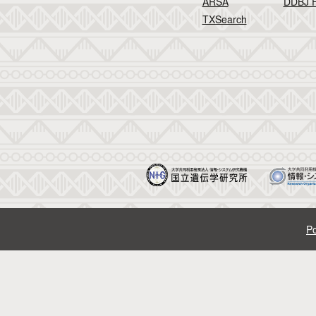
ARSA
DDBJ F
TXSearch
Po