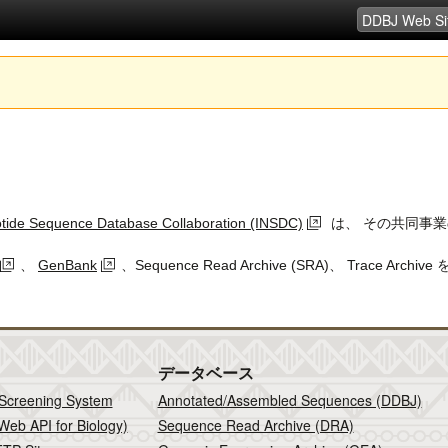
eotide Sequence Database Collaboration (INSDC)
は、 その共同事業の
、
GenBank
、Sequence Read Archive (SRA)、 Trac
データベース
 Screening System
Annotated/Assembled Sequences (DDBJ)
Web API for Biology)
Sequence Read Archive (DRA)