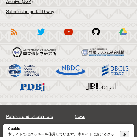
Archive (JGA)
Submission portal D-way
Policies and Disclaimers
News
FAQs
Sitemap
Cookie
本サイトではクッキーを使用しています。本サイトにおけるクッ
承