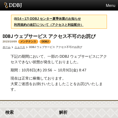
Menu
サービス
(8/14～17) DDBJ センター夏季休業のお知らせ
利用規約の改訂について（アクセスと利益配分）
スパコン
DDBJ ウェブサービス アクセス不可のお詫び
統計
2015/10/09
メンテナンス
DDBJ
活動
ホーム
ニュース
DDBJ ウェブサービス アクセス不可のお詫び
下記の期間において、一部の DDBJ ウェブサービスにアク
センターについて
セスできない状態が発生しておりました。
期間：10月8日(木) 20:56 ～ 10月9日(金) 8:47
利用規約
現在は正常に稼働しております。
大変ご迷惑をお掛けいたしましたことをお詫びいたしま
問合せ
す。
English
検索
解析