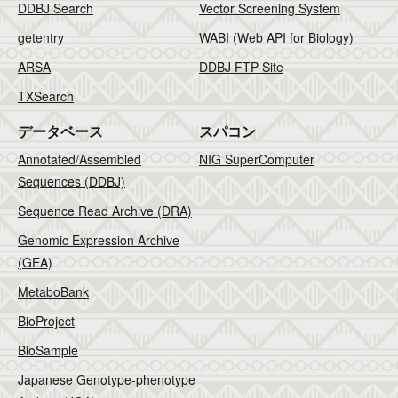
DDBJ Search
Vector Screening System
getentry
WABI (Web API for Biology)
ARSA
DDBJ FTP Site
TXSearch
データベース
スパコン
Annotated/Assembled
NIG SuperComputer
Sequences (DDBJ)
Sequence Read Archive (DRA)
Genomic Expression Archive
(GEA)
MetaboBank
BioProject
BioSample
Japanese Genotype-phenotype