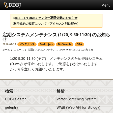
Menu
サービス
(8/14～17) DDBJ センター夏季休業のお知らせ
利用規約の改訂について（アクセスと利益配分）
スパコン
定期システムメンテナンス (1/20, 9:30-11:30) のお知ら
統計
せ
活動
2016/01/14
メンテナンス
BioProject
BioSample
DRA
ホーム
ニュース
定期システムメンテナンス (1/20, 9:30-11:30) のお知らせ
センターについて
1/20 9:30-11:30 (予定)，メンテナンスのため登録システム
(D-way) が停止いたします。ご迷惑をおかけいたします
が，何卒宜しくお願いいたします。
利用規約
問合せ
検索
解析
English
DDBJ Search
Vector Screening System
getentry
WABI (Web API for Biology)