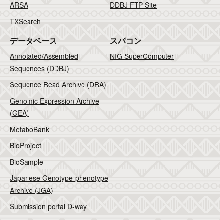
ARSA
DDBJ FTP Site
TXSearch
データベース
スパコン
Annotated/Assembled
NIG SuperComputer
Sequences (DDBJ)
Sequence Read Archive (DRA)
Genomic Expression Archive
(GEA)
MetaboBank
BioProject
BioSample
Japanese Genotype-phenotype
Archive (JGA)
Submission portal D-way