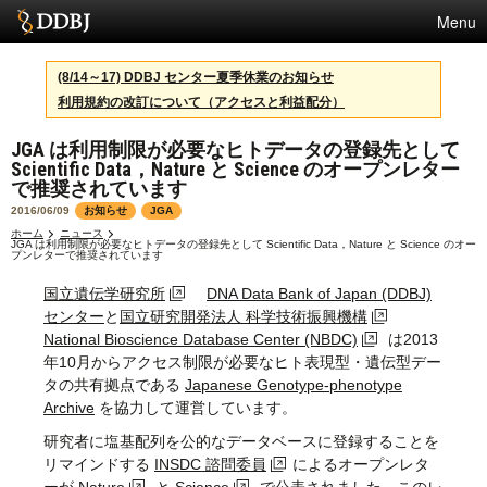
Menu
サービス
(8/14～17) DDBJ センター夏季休業のお知らせ
利用規約の改訂について（アクセスと利益配分）
スパコン
JGA は利用制限が必要なヒトデータの登録先として
統計
Scientific Data，Nature と Science のオープンレター
で推奨されています
活動
2016/06/09
お知らせ
JGA
センターについて
ホーム
ニュース
JGA は利用制限が必要なヒトデータの登録先として Scientific Data，Nature と Science のオー
プンレターで推奨されています
国立遺伝学研究所
DNA Data Bank of Japan (DDBJ)
センター
と
国立研究開発法人 科学技術振興機構
利用規約
National Bioscience Database Center (NBDC)
は2013
問合せ
年10月からアクセス制限が必要なヒト表現型・遺伝型デー
タの共有拠点である
Japanese Genotype-phenotype
Archive
を協力して運営しています。
English
研究者に塩基配列を公的なデータベースに登録することを
リマインドする
INSDC 諮問委員
によるオープンレタ