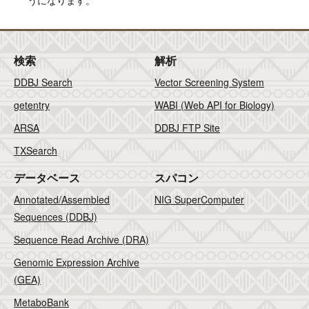
うになります。
検索
解析
DDBJ Search
Vector Screening System
getentry
WABI (Web API for Biology)
ARSA
DDBJ FTP Site
TXSearch
データベース
スパコン
Annotated/Assembled
NIG SuperComputer
Sequences (DDBJ)
Sequence Read Archive (DRA)
Genomic Expression Archive
(GEA)
MetaboBank