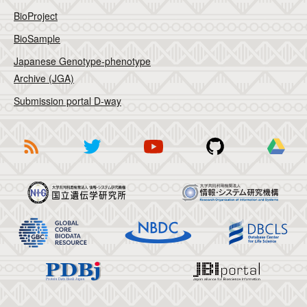
BioProject
BioSample
Japanese Genotype-phenotype
Archive (JGA)
Submission portal D-way