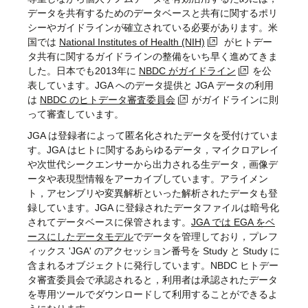
データを共有するためのデータベースと共有に関するポリ
シーやガイドラインが確立されている必要があります。米
国では
National Institutes of Health (NIH)
がヒトデー
タ共有に関するガイドラインの整備をいち早く進めてきま
した。日本でも2013年に
NBDC がガイドライン
を公
表しています。JGA へのデータ提供と JGA データの利用
は
NBDC のヒトデータ審査委員会
がガイドラインに則
って審査しています。
JGA は登録者によって匿名化されたデータを受付けていま
す。JGA はヒトに関するあらゆるデータ，マイクロアレイ
や次世代シークエンサーから出力される生データ，画像デ
ータや表現型情報をアーカイブしています。アライメン
ト，アセンブリや変異解析といった解析されたデータも登
録しています。JGA に登録されたデータファイルは暗号化
されてデータベースに保管されます。
JGA では EGA をベ
ースにしたデータモデル
でデータを管理しており，プレフ
ィックス 'JGA' のアクセッション番号を Study と Study に
含まれるオブジェクトに発行しています。NBDC ヒトデー
タ審査委員会で承認されると，利用者は承認されたデータ
を専用ツールでダウンロードして利用することができるよ