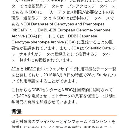
ーが
Nature
と
Science
で公表されました。このレ
ターでは塩基配列データをオープンアクセスデータベース
である INSDC に，一方，アクセス制限が必要なヒトの表
現型・遺伝型データは INSDC とは別枠のデータベースで
ある
NCBI Database of Genotypes and Phenotypes
(dbGaP)
，
EMBL-EBI European Genome-phenome
Archive (EGA)
，もしくは，
DDBJ Japanese
Genotype-phenotype Archive (JGA)
に登録することの重
要性が強調されています。また，JGA は
Scientific Data ジ
ャーナル
が
データの登録先として推奨するデータベー
ス一覧
にも収載されています。
JGA
と
NBDC
のウェブサイトで利用可能なデータ一覧
を公開しており，2016年6月８日の時点で28の Study につ
いて利用申請をすることができます。
これからもDDBJセンターとNBDCは国際的に認可されて
いるJGAを発展させ，ヒトデータの共有を促進し，生物医
学研究の発展を加速させていきます。
背景
研究対象者のプライバシーとインフォームドコンセントを
尊重しながら個人ゲノムデータを有効活用するためには，