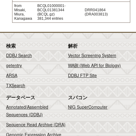
from
BCQL01000001-
Misaki,
BCQL01381344
DRR041864
Miura,
(BCQL.gz)
(DRA003813)
Kanagawa
381,344 entries
検索
解析
DDBJ Search
Vector Screening System
getentry
WABI (Web API for Biology)
ARSA
DDBJ FTP Site
TXSearch
データベース
スパコン
Annotated/Assembled
NIG SuperComputer
Sequences (DDBJ)
Sequence Read Archive (DRA)
Genomic Expression Archive