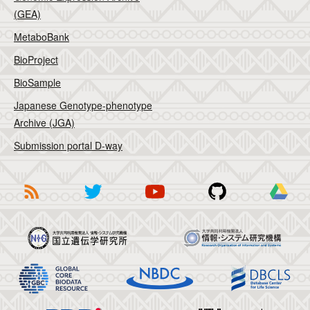
(GEA)
MetaboBank
BioProject
BioSample
Japanese Genotype-phenotype
Archive (JGA)
Submission portal D-way