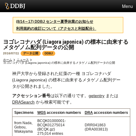
Menu
サービス
(8/14～17) DDBJ センター夏季休業のお知らせ
利用規約の改訂について（アクセスと利益配分）
スパコン
ヨゴレコナハダ (Liagora japonica) の標本に由来する
統計
メタゲノム配列データの公開
活動
2016/07/11
データ公開
DDBJ
ホーム
ニュース
ヨゴレコナハダ (Liagora japonica) の標本に由来するメタゲノム配列データの公開
センターについて
神戸大学から登録された紅藻の一種 ヨゴレコナハダ
(
Liagora japonica
) の標本に由来するメタゲノム配列デー
タが公開されました。
利用規約
アクセッション番号
は以下の通りです。
getentry
または
問合せ
DRASearch
から検索可能です。
Specimens
WGS
accession numbers
DRA
accession numbers
English
BCQK01000001-
from Nada,
BCQK01275014
DRR041863
Gobou,
(BCQK.gz)
(DRA003813)
Wakayama
275,014 entries