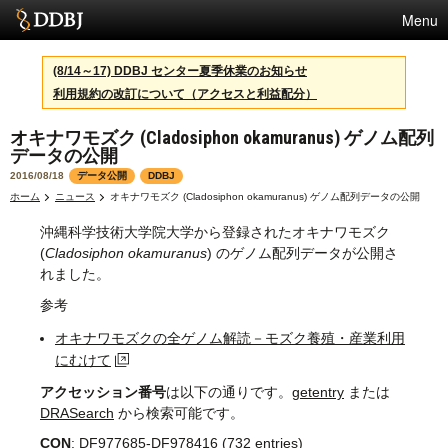
Menu
サービス
(8/14～17) DDBJ センター夏季休業のお知らせ
利用規約の改訂について（アクセスと利益配分）
スパコン
オキナワモズク (Cladosiphon okamuranus) ゲノム配列
統計
データの公開
活動
2016/08/18
データ公開
DDBJ
ホーム
ニュース
オキナワモズク (Cladosiphon okamuranus) ゲノム配列データの公開
センターについて
沖縄科学技術大学院大学から登録されたオキナワモズク
(
Cladosiphon okamuranus
) のゲノム配列データが公開さ
れました。
利用規約
参考
問合せ
オキナワモズクの全ゲノム解読－モズク養殖・産業利用
にむけて
English
アクセッション番号
は以下の通りです。
getentry
または
DRASearch
から検索可能です。
CON
: DF977685-DF978416 (732 entries)