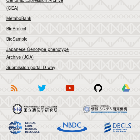
Genomic Expression Archive
(GEA)
MetaboBank
BioProject
BioSample
Japanese Genotype-phenotype
Archive (JGA)
Submission portal D-way