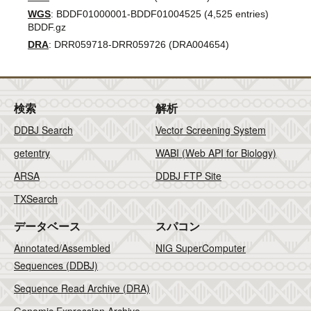
WGS
: BDDF01000001-BDDF01004525 (4,525 entries)
BDDF.gz
DRA
: DRR059718-DRR059726 (DRA004654)
検索
解析
DDBJ Search
Vector Screening System
getentry
WABI (Web API for Biology)
ARSA
DDBJ FTP Site
TXSearch
データベース
スパコン
Annotated/Assembled
NIG SuperComputer
Sequences (DDBJ)
Sequence Read Archive (DRA)