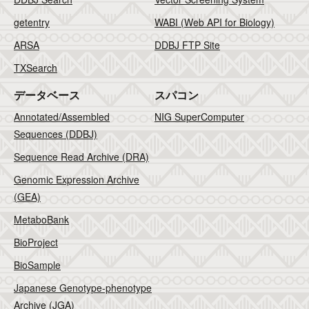
getentry
WABI (Web API for Biology)
ARSA
DDBJ FTP Site
TXSearch
データベース
スパコン
Annotated/Assembled
NIG SuperComputer
Sequences (DDBJ)
Sequence Read Archive (DRA)
Genomic Expression Archive
(GEA)
MetaboBank
BioProject
BioSample
Japanese Genotype-phenotype
Archive (JGA)