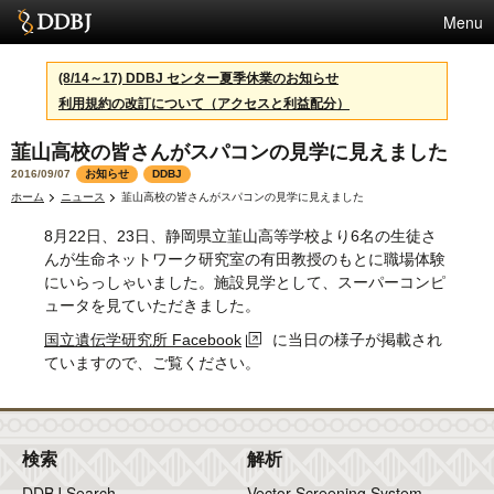
Menu
サービス
(8/14～17) DDBJ センター夏季休業のお知らせ
利用規約の改訂について（アクセスと利益配分）
スパコン
韮山高校の皆さんがスパコンの見学に見えました
統計
2016/09/07
お知らせ
DDBJ
活動
ホーム
ニュース
韮山高校の皆さんがスパコンの見学に見えました
8月22日、23日、静岡県立韮山高等学校より6名の生徒さ
センターについて
んが生命ネットワーク研究室の有田教授のもとに職場体験
にいらっしゃいました。施設見学として、スーパーコンピ
ュータを見ていただきました。
利用規約
国立遺伝学研究所 Facebook
に当日の様子が掲載され
ていますので、ご覧ください。
問合せ
検索
解析
DDBJ Search
Vector Screening System