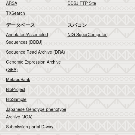
ARSA
DDBJ FTP Site
TXSearch
データベース
スパコン
Annotated/Assembled
NIG SuperComputer
Sequences (DDBJ)
Sequence Read Archive (DRA)
Genomic Expression Archive
(GEA)
MetaboBank
BioProject
BioSample
Japanese Genotype-phenotype
Archive (JGA)
Submission portal D-way