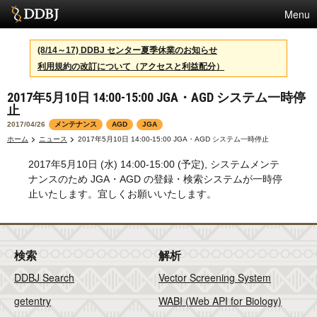
Menu
サービス
(8/14～17) DDBJ センター夏季休業のお知らせ
利用規約の改訂について（アクセスと利益配分）
スパコン
2017年5月10日 14:00-15:00 JGA・AGD システム一時停
統計
止
活動
2017/04/26
メンテナンス
AGD
JGA
ホーム
ニュース
2017年5月10日 14:00-15:00 JGA・AGD システム一時停止
センターについて
2017年5月10日 (水) 14:00-15:00 (予定), システムメンテ
ナンスのため JGA・AGD の登録・検索システムが一時停
止いたします。宜しくお願いいたします。
利用規約
問合せ
検索
解析
English
DDBJ Search
Vector Screening System
getentry
WABI (Web API for Biology)