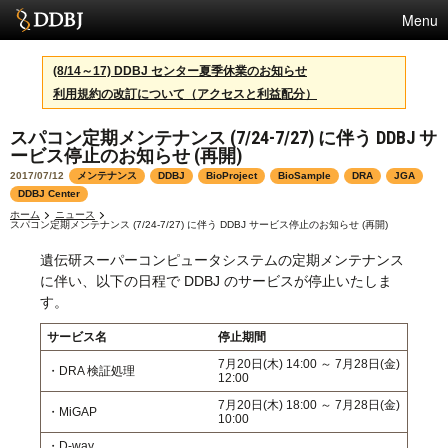
Menu
サービス
(8/14～17) DDBJ センター夏季休業のお知らせ
利用規約の改訂について（アクセスと利益配分）
スパコン
スパコン定期メンテナンス (7/24-7/27) に伴う DDBJ サ
統計
ービス停止のお知らせ (再開)
活動
2017/07/12
メンテナンス
DDBJ
BioProject
BioSample
DRA
JGA
DDBJ Center
センターについて
ホーム
ニュース
スパコン定期メンテナンス (7/24-7/27) に伴う DDBJ サービス停止のお知らせ (再開)
遺伝研スーパーコンピュータシステムの定期メンテナンス
に伴い、以下の日程で DDBJ のサービスが停止いたしま
利用規約
す。
問合せ
サービス名
停止期間
7月20日(木) 14:00 ～ 7月28日(金)
・DRA 検証処理
English
12:00
7月20日(木) 18:00 ～ 7月28日(金)
・MiGAP
10:00
・D-way