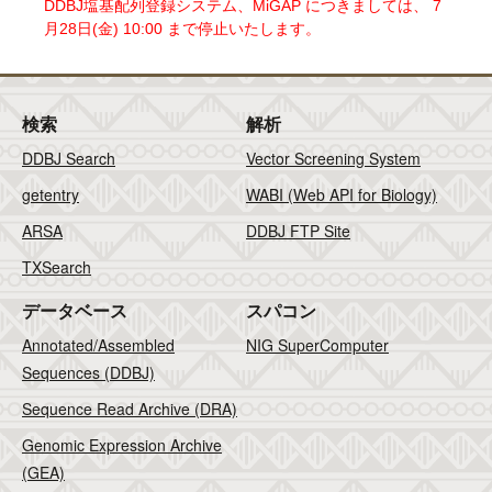
DDBJ塩基配列登録システム、MiGAP につきましては、 7
月28日(金) 10:00 まで停止いたします。
検索
解析
DDBJ Search
Vector Screening System
getentry
WABI (Web API for Biology)
ARSA
DDBJ FTP Site
TXSearch
データベース
スパコン
Annotated/Assembled
NIG SuperComputer
Sequences (DDBJ)
Sequence Read Archive (DRA)
Genomic Expression Archive
(GEA)