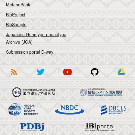
MetaboBank
BioProject
BioSample
Japanese Genotype-phenotype
Archive (JGA)
Submission portal D-way