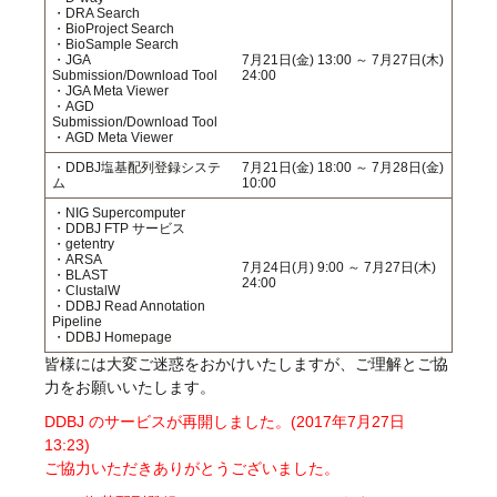
・DRA Search
・BioProject Search
・BioSample Search
・JGA
7月21日(金) 13:00 ～ 7月27日(木)
Submission/Download Tool
24:00
・JGA Meta Viewer
・AGD
Submission/Download Tool
・AGD Meta Viewer
・DDBJ塩基配列登録システ
7月21日(金) 18:00 ～ 7月28日(金)
ム
10:00
・NIG Supercomputer
・DDBJ FTP サービス
・getentry
・ARSA
7月24日(月) 9:00 ～ 7月27日(木)
・BLAST
24:00
・ClustalW
・DDBJ Read Annotation
Pipeline
・DDBJ Homepage
皆様には大変ご迷惑をおかけいたしますが、ご理解とご協
力をお願いいたします。
DDBJ のサービスが再開しました。(2017年7月27日
13:23)
ご協力いただきありがとうございました。