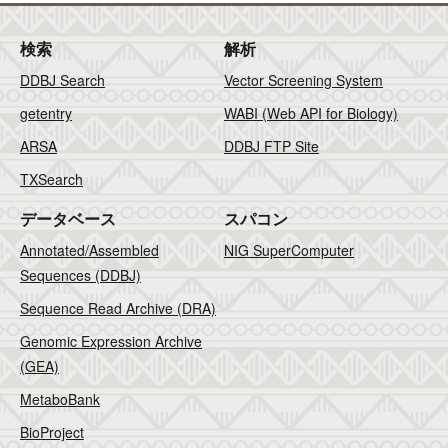
検索
解析
DDBJ Search
Vector Screening System
getentry
WABI (Web API for Biology)
ARSA
DDBJ FTP Site
TXSearch
データベース
スパコン
Annotated/Assembled
NIG SuperComputer
Sequences (DDBJ)
Sequence Read Archive (DRA)
Genomic Expression Archive
(GEA)
MetaboBank
BioProject