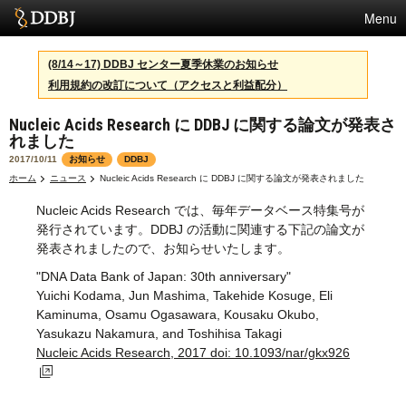
Menu
サービス
(8/14～17) DDBJ センター夏季休業のお知らせ
利用規約の改訂について（アクセスと利益配分）
スパコン
Nucleic Acids Research に DDBJ に関する論文が発表さ
統計
れました
活動
2017/10/11
お知らせ
DDBJ
ホーム
ニュース
Nucleic Acids Research に DDBJ に関する論文が発表されました
センターについて
Nucleic Acids Research では、毎年データベース特集号が
発行されています。DDBJ の活動に関連する下記の論文が
発表されましたので、お知らせいたします。
利用規約
"DNA Data Bank of Japan: 30th anniversary"
Yuichi Kodama, Jun Mashima, Takehide Kosuge, Eli
問合せ
Kaminuma, Osamu Ogasawara, Kousaku Okubo,
Yasukazu Nakamura, and Toshihisa Takagi
Nucleic Acids Research, 2017 doi: 10.1093/nar/gkx926