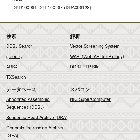
DRR100961-DRR100968 (DRA006128)
検索
解析
DDBJ Search
Vector Screening System
getentry
WABI (Web API for Biology)
ARSA
DDBJ FTP Site
TXSearch
データベース
スパコン
Annotated/Assembled
NIG SuperComputer
Sequences (DDBJ)
Sequence Read Archive (DRA)
Genomic Expression Archive
(GEA)