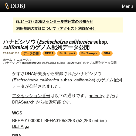
Menu
サービス
(8/14～17) DDBJ センター夏季休業のお知らせ
利用規約の改訂について（アクセスと利益配分）
スパコン
ハナビシソウ (
Eschscholzia californica
subsp.
統計
californica
) のゲノム配列データ公開
活動
2018/01/04
データ公開
DDBJ
BioProject
BioSample
DRA
ホーム
ニュース
ハナビシソウ (
Eschscholzia californica
subsp.
californica
) のゲノム配列データ公開
センターについて
かずさDNA研究所から登録されたハナビシソウ
(
Eschscholzia californica
subsp.
californica
) のゲノム配列
データが公開されました。
利用規約
アクセッション番号
は以下の通りです。
getentry
または
問合せ
DRASearch
から検索可能です。
WGS
English
BEHA01000001-BEHA01053253 (53,253 entries)
BEHA.gz
DRA