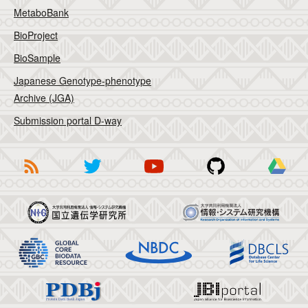
MetaboBank
BioProject
BioSample
Japanese Genotype-phenotype
Archive (JGA)
Submission portal D-way