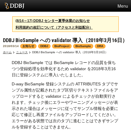
Menu
サービス
(8/14～17) DDBJ センター夏季休業のお知らせ
利用規約の改訂について（アクセスと利益配分）
スパコン
DDBJ BioSample への validator 導入（2018年3月16日）
統計
2018/03/14
お知らせ
DDBJ
BioProject
BioSample
DRA
活動
ホーム
ニュース
DDBJ BioSample への validator 導入（2018年3月16日）
DDBJ BioSample では BioSample レコードの品質を保ち
センターについて
つつ登録処理を効率化するため validator を2018年3月16
日に登録システムに導入いたしました。
D-way BioSample 登録システムの ATTRIBUTES タブでサ
利用規約
ンプル属性が記載されたタブ区切りテキストファイルをア
ップロードすると validator によるチェックが自動実行さ
問合せ
れます。チェック後にエラーやワーニングメッセージが表
示された場合はメッセージに従ってサンプル情報を必要に
English
応じて修正し再度ファイルをアップロードしてください。
エラーがある状態では次のタブに進むことはできずサンプ
ルを登録することはできません。