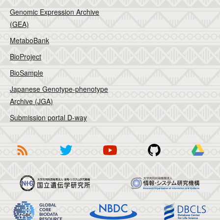
Genomic Expression Archive
(GEA)
MetaboBank
BioProject
BioSample
Japanese Genotype-phenotype
Archive (JGA)
Submission portal D-way