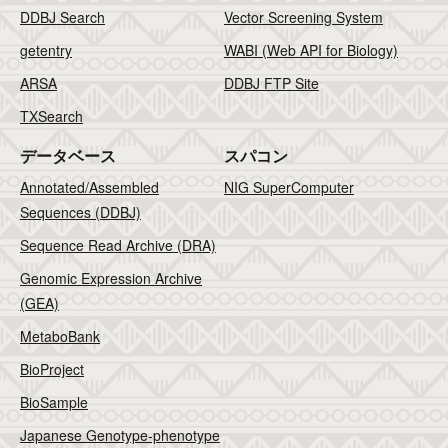
DDBJ Search
Vector Screening System
getentry
WABI (Web API for Biology)
ARSA
DDBJ FTP Site
TXSearch
データベース
スパコン
Annotated/Assembled
NIG SuperComputer
Sequences (DDBJ)
Sequence Read Archive (DRA)
Genomic Expression Archive
(GEA)
MetaboBank
BioProject
BioSample
Japanese Genotype-phenotype