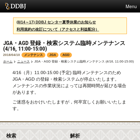
Menu
サービス
(8/14～17) DDBJ センター夏季休業のお知らせ
利用規約の改訂について（アクセスと利益配分）
スパコン
JGA・AGD 登録・検索システム臨時メンテナンス
統計
(4/16, 11:00-15:00)
活動
2018/04/10
メンテナンス
JGA
AGD
ホーム
ニュース
JGA・AGD 登録・検索システム臨時メンテナンス (4/16, 11:00-15:00)
センターについて
4/16（月）11:00-15:00 (予定) 臨時メンテナンスのため
JGA・AGD の登録・検索システムが停止いたします。
メンテナンスの作業状況によっては再開時間が延びる場合
利用規約
があります。
ご迷惑をおかけいたしますが，何卒宜しくお願いいたしま
問合せ
す。
English
検索
解析