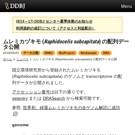
Menu
サービス
(8/14～17) DDBJ センター夏季休業のお知らせ
利用規約の改訂について（アクセスと利益配分）
スパコン
ムレミカヅキモ (
Raphidocelis subcapitata
) の配列デー
統計
タ公開
活動
2018/06/07
データ公開
DDBJ
BioProject
BioSample
DRA
ホーム
ニュース
ムレミカヅキモ (
Raphidocelis subcapitata
) の配列データ公開
センターについて
国立環境研究所から登録されたムレミカヅキモ
(
Raphidocelis subcapitata
) のゲノムと transcriptome の配
列データが公開されました。
利用規約
アクセッション番号
は以下の通りです。
getentry
または
DRASearch
から検索可能です。
問合せ
参照:
世界初、緑藻ムレミカヅキモの全ゲノム解読に成功
English
genome