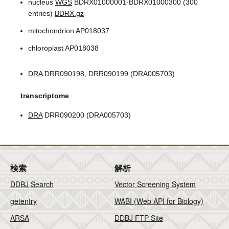
nucleus
WGS
BDRX01000001-BDRX01000300 (300
entries)
BDRX.gz
mitochondrion AP018037
chloroplast AP018038
DRA
DRR090198, DRR090199 (DRA005703)
transcriptome
DRA
DRR090200 (DRA005703)
検索
解析
DDBJ Search
Vector Screening System
getentry
WABI (Web API for Biology)
ARSA
DDBJ FTP Site