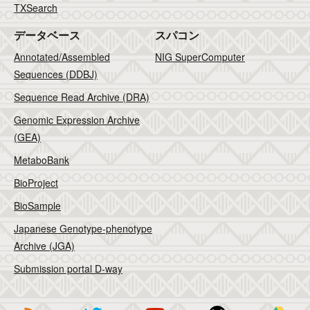
TXSearch
データベース
スパコン
Annotated/Assembled
NIG SuperComputer
Sequences (DDBJ)
Sequence Read Archive (DRA)
Genomic Expression Archive
(GEA)
MetaboBank
BioProject
BioSample
Japanese Genotype-phenotype
Archive (JGA)
Submission portal D-way