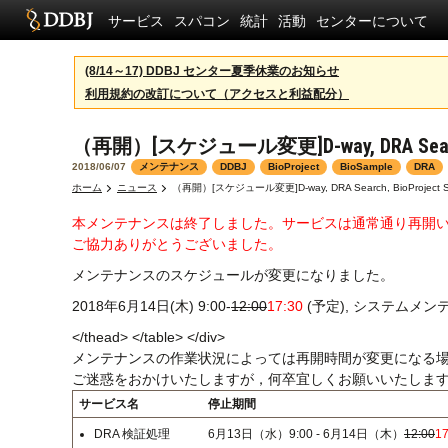
サービス
スパコン
統計
活動
センターについて
(8/14～17) DDBJ センター夏季休業のお知らせ
利用規約の改訂について（アクセスと利益配分）
（再開）[スケジュール変更]D-way, DRA Search, 
2018/06/07
メンテナンス
DDBJ
BioProject
BioSample
DRA
ホーム
ニュース
（再開）[スケジュール変更]D-way, DRA Search, BioProject S
本メンテナンスは終了しました。サービスは通常通り再開
ご協力ありがとうございました。
メンテナンスのスケジュールが変更になりました。
2018年6月14日(木) 9:00-
12:00
17:30
(予定), システムメ
</thead> </table> </div>
メンテナンスの作業状況によっては再開時間が変更になる
ご迷惑をおかけいたしますが，何卒宜しくお願いいたしま
サービス名
停止期間
DRA 検証処理
6月13日（水）9:00 - 6月14日（木）
12:00
17