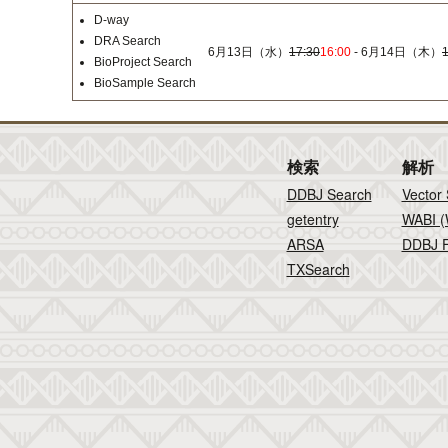
D-way
DRA Search
6月13日（水）
17:30
16:00
- 6月14日（木）
BioProject Search
BioSample Search
検索
解析
DDBJ Search
Vector
getentry
WABI (
ARSA
DDBJ F
TXSearch