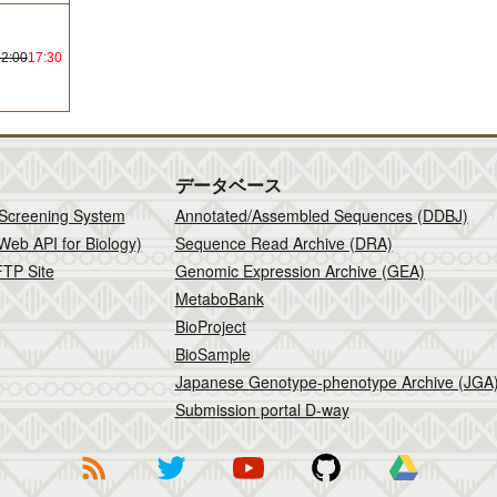
12:00
17:30
データベース
 Screening System
Annotated/Assembled Sequences (DDBJ)
Web API for Biology)
Sequence Read Archive (DRA)
TP Site
Genomic Expression Archive (GEA)
MetaboBank
BioProject
BioSample
Japanese Genotype-phenotype Archive (JGA
Submission portal D-way