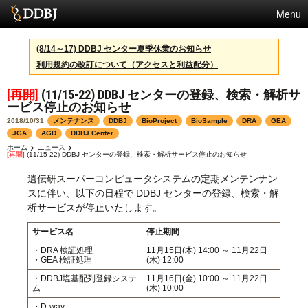
Menu
サービス
(8/14～17) DDBJ センター夏季休業のお知らせ
利用規約の改訂について（アクセスと利益配分）
スパコン
[再開]
(11/15-22) DDBJ センターの登録、検索・解析サ
統計
ービス停止のお知らせ
活動
2018/10/31
メンテナンス
DDBJ
BioProject
BioSample
DRA
GEA
JGA
AGD
DDBJ Center
センターについて
ホーム
ニュース
[再開]
(11/15-22) DDBJ センターの登録、検索・解析サービス停止のお知らせ
遺伝研スーパーコンピュータシステムの定期メンテンナン
スに伴い、以下の日程で DDBJ センターの登録、検索・解
利用規約
析サービスが停止いたします。
問合せ
サービス名
停止期間
・DRA 検証処理
11月15日(木) 14:00 ～ 11月22日
English
・GEA 検証処理
(木) 12:00
・DDBJ塩基配列登録システ
11月16日(金) 10:00 ～ 11月22日
ム
(木) 10:00
・D-way