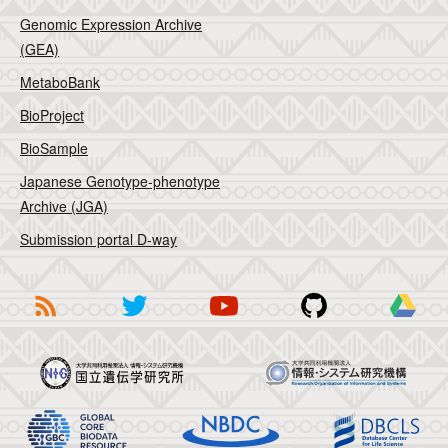
Genomic Expression Archive
(GEA)
MetaboBank
BioProject
BioSample
Japanese Genotype-phenotype
Archive (JGA)
Submission portal D-way