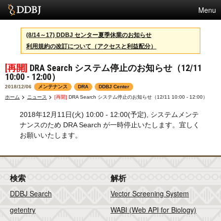
Menu
サービス
(8/14～17) DDBJ センター夏季休業のお知らせ
利用規約の改訂について（アクセスと利益配分）
スパコン
[再開]
DRA Search システム停止のお知らせ（12/11
統計
10:00 - 12:00）
活動
2018/12/06
メンテナンス
DRA
DDBJ Center
ホーム
ニュース
[再開]
DRA Search システム停止のお知らせ（12/11 10:00 - 12:00）
センターについて
2018年12月11日(火) 10:00 - 12:00(予定), システムメンテ
ナンスのため DRA Search が一時停止いたします。宜しく
お願いいたします。
利用規約
問合せ
検索
解析
English
DDBJ Search
Vector Screening System
getentry
WABI (Web API for Biology)