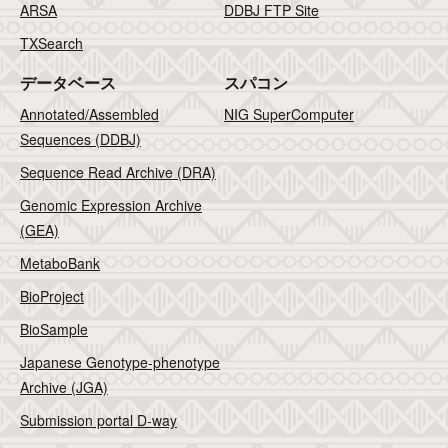
ARSA
DDBJ FTP Site
TXSearch
データベース
スパコン
Annotated/Assembled
NIG SuperComputer
Sequences (DDBJ)
Sequence Read Archive (DRA)
Genomic Expression Archive
(GEA)
MetaboBank
BioProject
BioSample
Japanese Genotype-phenotype
Archive (JGA)
Submission portal D-way