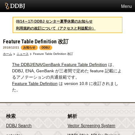
Menu
サービス
(8/14～17) DDBJ センター夏季休業のお知らせ
利用規約の改訂について（アクセスと利益配分）
スパコン
Feature Table Definition 改訂
統計
2018/12/21
お知らせ
DDBJ
活動
ホーム
ニュース
Feature Table Definition 改訂
The DDBJ/ENA/GenBank Feature Table Definition
は、
センターについて
DDBJ, ENA, GenBank が三者間で定めた feature 記載によ
るアノテーションの共通規範です。
Feature Table Definition
は version 10.8 に改訂されまし
利用規約
た。
問合せ
English
検索
解析
DDBJ Search
Vector Screening System