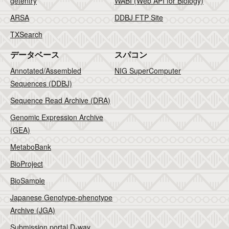
getentry
WABI (Web API for Biology)
ARSA
DDBJ FTP Site
TXSearch
データベース
スパコン
Annotated/Assembled
NIG SuperComputer
Sequences (DDBJ)
Sequence Read Archive (DRA)
Genomic Expression Archive
(GEA)
MetaboBank
BioProject
BioSample
Japanese Genotype-phenotype
Archive (JGA)
Submission portal D-way