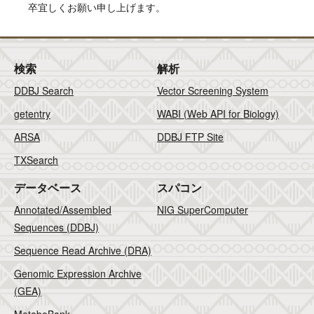
卒宜しくお願い申し上げます。
検索
解析
DDBJ Search
Vector Screening System
getentry
WABI (Web API for Biology)
ARSA
DDBJ FTP Site
TXSearch
データベース
スパコン
Annotated/Assembled
NIG SuperComputer
Sequences (DDBJ)
Sequence Read Archive (DRA)
Genomic Expression Archive
(GEA)