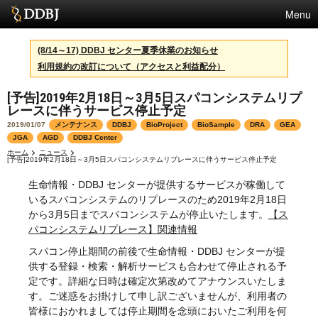
Menu
サービス
(8/14～17) DDBJ センター夏季休業のお知らせ
利用規約の改訂について（アクセスと利益配分）
スパコン
[予告]2019年2月18日～3月5日スパコンシステムリプ
統計
レースに伴うサービス停止予定
活動
2019/01/07
メンテナンス
DDBJ
BioProject
BioSample
DRA
GEA
JGA
AGD
DDBJ Center
センターについて
ホーム
ニュース
[予告]2019年2月18日～3月5日スパコンシステムリプレースに伴うサービス停止予定
生命情報・DDBJ センターが提供するサービスが稼働して
いるスパコンシステムのリプレースのため2019年2月18日
利用規約
から3月5日までスパコンシステムが停止いたします。
【ス
パコンシステムリプレース】関連情報
問合せ
スパコン停止期間の前後で生命情報・DDBJ センターが提
供する登録・検索・解析サービスも合わせて停止される予
English
定です。詳細な日時は確定次第改めてアナウンスいたしま
す。ご迷惑をお掛けして申し訳ございませんが、利用者の
皆様におかれましては停止期間を念頭においたご利用を何