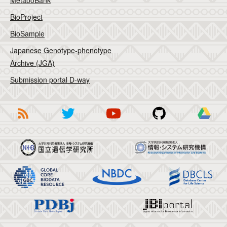
MetaboBank
BioProject
BioSample
Japanese Genotype-phenotype
Archive (JGA)
Submission portal D-way